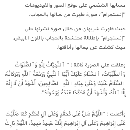
حسابها الشخصي على موقع الصور والفيديوهات
“إنستجرام”، صورة ظهرت من خلالها بالحجاب.
حيث ظهرت شريهان من خلال صورة نشرتها على
“إنستجرام” بإطلالة محتشمة بالحجاب باللون الابيض،
حيث كشفت عن جمالها وأناقتها.
وعلقت على الصورة قائلة : ” ٱلتَّحِيَّاتُ لِلَّٰهِ وَٱلصَّلَوَاتُ
وَٱلطَّيِّبَاتُ، ٱلسَّلَامُ عَلَيْكَ أَيُّهَا ٱلنَّبِيُّ وَرَحْمَةُ ٱللَّٰهِ وَبَرَكَاتُهُ،
ٱلسَّلَامُ عَلَيْنَا وَعَلَىٰ عِبَادِ ٱللَّٰهِ ٱلصَّالِحِينَ، أَشْهَدُ أَنْ لَا إِلَٰهَ
إِلَّا ٱللَّٰهُ، وَأَشْهَدُ أَنَّ مُحَمَّدًا عَبْدُهُ وَرَسُولُهُ”.
وأكملت : “اللَّهُمَّ صَلِّ عَلَى مُحَمَّدٍ وَعَلَى آلِ مُحَمَّدٍ كَمَا صَلَّيْتَ
عَلَى إِبْرَاهِيمَ وَعَلَى آلِ إِبْرَاهِيمَ إِنَّكَ حَمِيدٌ مَجِيدٌ، اللَّهُمَّ بَارِكْ