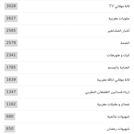
لالة مولاتي TV
3028
حلويات مغربية
2627
أخبار المشاهير
2585
الصحة
2579
كيك و طورطات
2341
العناية بالجسم
1785
لالة مولاتي اناقة مغربية
1639
ازياء فساتين القفطان المغربي
1347
عصائر و مقبلات مغربية
1162
شهيوات عالمية
680
شهيوات رمضان
650