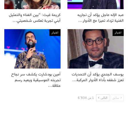
عبد الإله عاجل يؤكد أن تجاربه
كريمة غيث: “بين الغناء والتمثيل
الفنية تزداد تميزا مع الأدوار…
أبني تجربة تعكس شخصيتي…
اخبار
اخبار
يوسف الجندي يؤكد أن التحديات
أمين بودشارت يكشف سر نجاح
تعزز شغفه بأداء الأدوار المركبة…
تجربته الموسيقية ويعيد رسم
علاقة…
سابق
التالى
1 من 6٬934