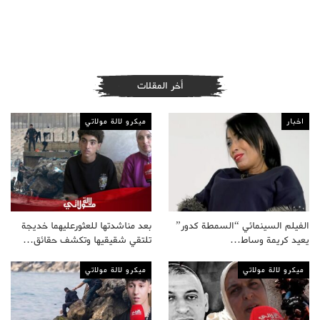
أخر المقلات
اخبار
ميكرو لالة مولاتي
الفيلم السينمائي “السمطة كدور”
بعد مناشدتها للعثورعليهما خديجة
يعيد كريمة وساط…
تلتقي شقيقيها وتكشف حقائق…
ميكرو لالة مولاتي
ميكرو لالة مولاتي