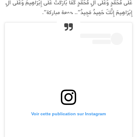
عَلَى مُحَمَّدٍ وَعَلَى آلِ مُحَمَّدٍ كَمَا بَارَكْتَ عَلَى إِبْرَاهِيمَ وَعَلَى آلِ
إِبْرَاهِيمَ إِنَّكَ حَمِيدٌ مَجِيدٌ”.. جمعة مباركة”.
Voir cette publication sur Instagram