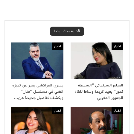
قد يعجبك ايضا
اخبار
اخبار
الفيلم السينمائي “السمطة
يسري المراكشي يعبر عن تميزه
كدور” يعيد كريمة وساط للقاء
الفني في مسلسل “منال”
الجمهور المغربي
ويكشف تفاصيل جديدة عن…
اخبار
اخبار