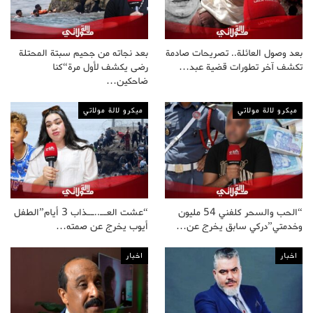
بعد وصول العائلة.. تصريحات صادمة
بعد نجاته من جحيم سبتة المحتلة
تكشف آخر تطورات قضية عبد…
رضى يكشف لأول مرة“كنا
ضاحكين…
ميكرو لالة مولاتي
ميكرو لالة مولاتي
“الحب والسحر كلفني 54 مليون
“عشت العــ..ــذاب 3 أيام”الطفل
وخدمتي”دركي سابق يخرج عن…
أيوب يخرج عن صمته…
اخبار
اخبار