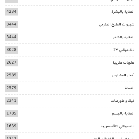
العناية بالبشرة
4234
شهيوات الطبخ المغربي
3444
العناية بالشعر
3444
لالة مولاتي TV
3028
حلويات مغربية
2627
أخبار المشاهير
2585
الصحة
2579
كيك و طورطات
2341
العناية بالجسم
1785
لالة مولاتي اناقة مغربية
1639
ازياء فساتين القفطان المغربي
1347