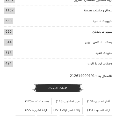
عصائر و مقبلات مغربية
1162
شهيوات عالمية
680
شهيوات رمضان
650
وصفات لانقاص الوزن
544
حلويات العيد
513
وصفات لزيادة الوزن
494
للاتصال بنا+212614999191
كلمات البحث
أخبار الفنانين
(104)
أخبار المشاهير
(118)
ابتسام تسكت
(120)
ازالة التجاعيد
(351)
ازالة الشعر الزائد
(151)
ازالة الشيب
(222)