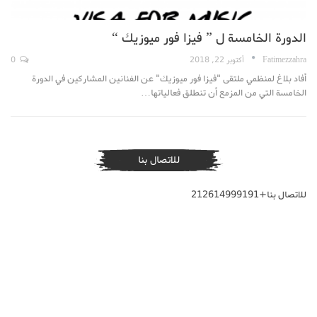
الدورة الخامسة ل ” فيزا فور ميوزيك “
Fatimezzahra
أكتوبر 22, 2018
0
أفاد بلاغ لمنظمي ملتقى "فيزا فور ميوزيك" عن الفنانين المشاركين في الدورة
الخامسة التي من المزمع أن تنطلق فعالياتها…
للاتصال بنا
للاتصال بنا+212614999191