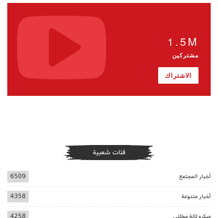
1.5M
مشتركين
الاشتراك
فئات شعبية
أخبار المجتمع
6509
أخبار متنوعة
4358
ميكرو لالة مولاتي
4258