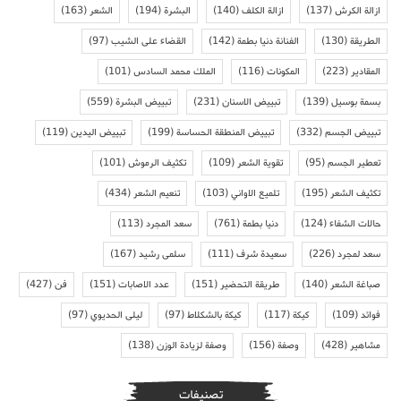
ازالة الكرش
(137)
ازالة الكلف
(140)
البشرة
(194)
الشعر
(163)
الطريقة
(130)
الفنانة دنيا بطمة
(142)
القضاء على الشيب
(97)
المقادير
(223)
المكونات
(116)
الملك محمد السادس
(101)
بسمة بوسيل
(139)
تبييض الاسنان
(231)
تبييض البشرة
(559)
تبييض الجسم
(332)
تبييض المنطقة الحساسة
(199)
تبييض اليدين
(119)
تعطير الجسم
(95)
تقوية الشعر
(109)
تكثيف الرموش
(101)
تكثيف الشعر
(195)
تلميع الاواني
(103)
تنعيم الشعر
(434)
حالات الشفاء
(124)
دنيا بطمة
(761)
سعد المجرد
(113)
سعد لمجرد
(226)
سعيدة شرف
(111)
سلمى رشيد
(167)
صباغة الشعر
(140)
طريقة التحضير
(151)
عدد الاصابات
(151)
فن
(427)
فوائد
(109)
كيكة
(117)
كيكة بالشكلاط
(97)
ليلى الحديوي
(97)
مشاهير
(428)
وصفة
(156)
وصفة لزيادة الوزن
(138)
تصنيفات