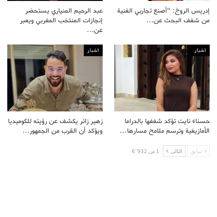
إدريس الروخ: “أصنع تجاربي الفنية
عبد الرحيم المنياري يستحضر
من شغف البحث عن…
إنجازات المنتخب المغربي ويعبر
عن…
اخبار
اخبار
حسناء نايت تؤكد شغفها بالدراما
زهير زائر يكشف عن رؤيته للكوميديا
الأمازيغية وترسم ملامح مسارها…
ويؤكد أن القرب من الجمهور…
سابق
التالى
1 من 6٬932