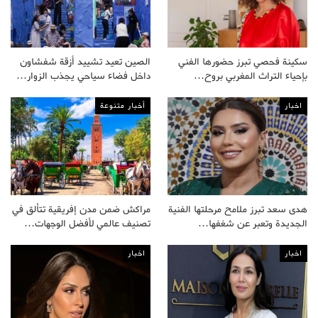
سكينة فحصي تبرز حضورها الفني
الصين تعيد تشييد أزقة شفشاون
بإحياء التراث المغربي بروح…
داخل فضاء سياحي يجذب الزوار…
اخبار
أخبار متنوعة
هدى سعد تبرز ملامح مرحلتها الفنية
مراكش ضمن مدن إفريقية تتألق في
الجديدة وتعبر عن شغفها…
تصنيف عالمي لأفضل الوجهات…
اخبار
اخبار