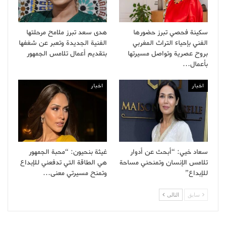
سكينة فحصي تبرز حضورها
هدى سعد تبرز ملامح مرحلتها
الفني بإحياء التراث المغربي
الفنية الجديدة وتعبر عن شغفها
بروح عصرية وتواصل مسيرتها
بتقديم أعمال تلامس الجمهور
بأعمال…
اخبار
اخبار
سعاد خيي: “أبحث عن أدوار
غيثة بنحيون: “محبة الجمهور
تلامس الإنسان وتمنحني مساحة
هي الطاقة التي تدفعني للإبداع
للإبداع”
وتمنح مسيرتي معنى…
سابق
التالى