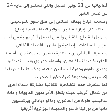
فعالياتها من 21 نونبر المقبل والتي تستمر إلى غاية 24
من نفس الشهر.
وحسب البلاغ يهدف الملتقى إلى خلق سوق للموسيقى
تساعد على إبراز الفنانين وتوفير فضاء ملائم للإبداع
وتأهيل القطاع الثقافي والفني لتجعل أكثر مهنية من أجل
تعزيز الصناعات الإبداعية وإنعاش الاقتصاد الثقافي.
وسيعرف الملتقى برمجة غنية تتضمن مجموعة من الأسماء
المغربية منها نبيلة معان، وأسماء حمزاوي وبنات تمبوكتو
ومهدي قاموم وحمزة الشرايين ورقته، ومختاىغانيا وافريقيا
إكسبريس ومجموعة كدرة جذور الصحراء.
كما ستعرف هذه التظاهرة الثقافية مشاركة أسماء أخرى
من شمال أفريقيا حيث يتعلق الأمر بدون اند ويانا وإدانة
ساليسيا طولة من الغائبون، وماكو دياباتي وبركسيون
مانيا من بوركينا فاسو والمجوعة الجزائرية أفريقيا