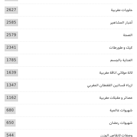
حلويات مغربية
2627
أخبار المشاهير
2585
الصحة
2579
كيك و طورطات
2341
العناية بالجسم
1785
لالة مولاتي اناقة مغربية
1639
ازياء فساتين القفطان المغربي
1347
عصائر و مقبلات مغربية
1162
شهيوات عالمية
680
شهيوات رمضان
650
وصفات لانقاص الوزن
544