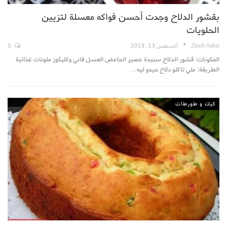
بقشور الدلاح وجدت أحسن فواكه معسلة لتزيين
الحلويات
Zineb-Sabri
أغسطس 13, 2019
0
المكونات: قشور الدلاح سنيدة عصير الحامض العسل فاني وكليكوز ملونات غذائية
الطريقة: ملي تاكلو دلاح حيدو ليه…
كيك و طورطات