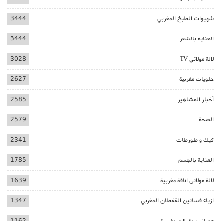
شهيوات الطبخ المغربي
3444
العناية بالشعر
3444
لالة مولاتي TV
3028
حلويات مغربية
2627
أخبار المشاهير
2585
الصحة
2579
كيك و طورطات
2341
العناية بالجسم
1785
لالة مولاتي اناقة مغربية
1639
ازياء فساتين القفطان المغربي
1347
عصائر و مقبلات مغربية
1162