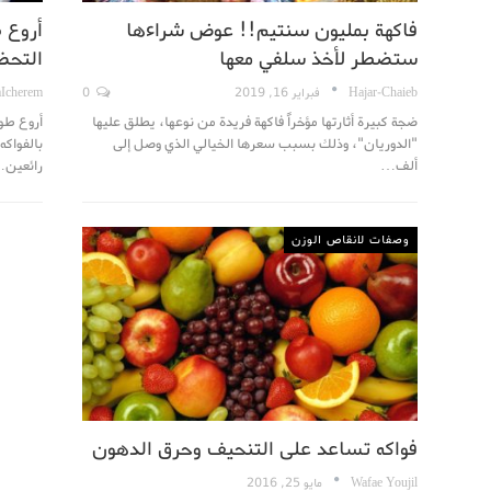
فاكهة بمليون سنتيم!! عوض شراءها
أروع 
ستضطر لأخذ سلفي معها
التحض
Hajar-Chaieb
فبراير 16, 2019
0
aIcherem
ضجة كبيرة أثارتها مؤخراً فاكهة فريدة من نوعها، يطلق عليها
أروع طو
"الدوريان"، وذلك بسبب سعرها الخيالي الذي وصل إلى
بالفواكه
ألف…
رائعين
وصفات لانقاص الوزن
فواكه تساعد على التنحيف وحرق الدهون
Wafae Youjil
مايو 25, 2016