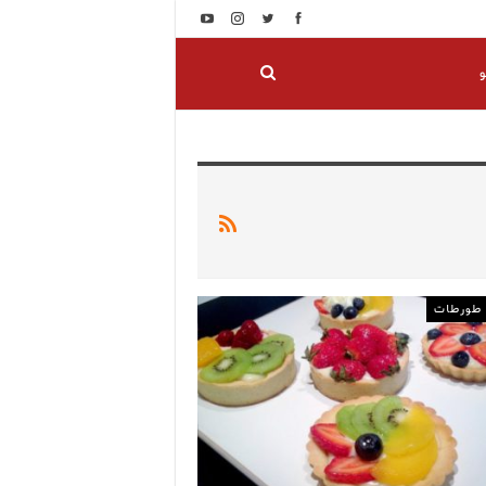
و
 طورطات