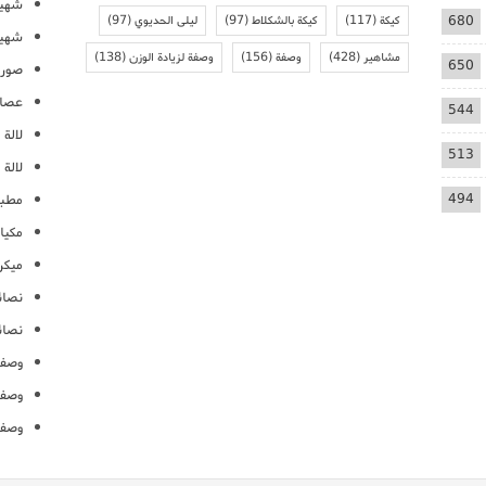
شهيو
680
كيكة
(117)
كيكة بالشكلاط
(97)
ليلى الحديوي
(97)
شهيو
مشاهير
(428)
وصفة
(156)
وصفة لزيادة الوزن
(138)
650
صور 
عصائ
544
لالة م
513
لالة 
494
مطبخ
مكيا
ميكرو
نصائ
نصائ
وصفا
وصفا
وصفا