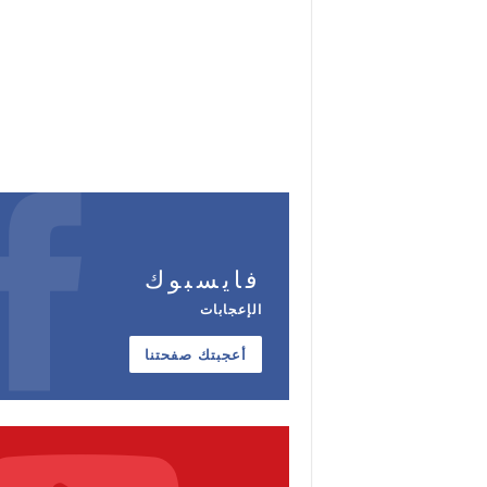
فايسبوك
الإعجابات
أعجبتك صفحتنا