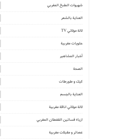
شهيوات الطبخ المغربي
العناية بالشعر
لالة مولاتي TV
حلويات مغربية
أخبار المشاهير
الصحة
كيك و طورطات
العناية بالجسم
لالة مولاتي اناقة مغربية
ازياء فساتين القفطان المغربي
عصائر و مقبلات مغربية