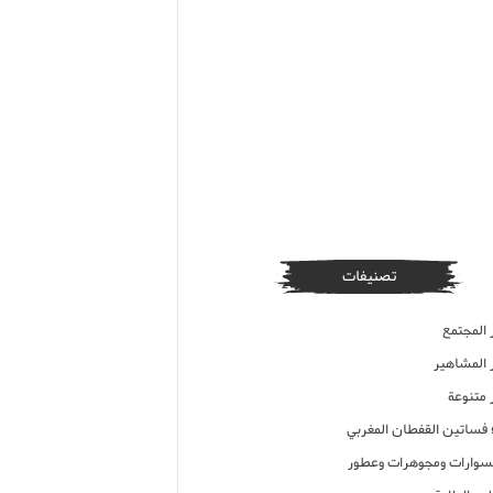
تصنيفات
 المجتمع
ر المشاهير
 متنوعة
ء فساتين القفطان المغربي
وارات ومجوهرات وعطور