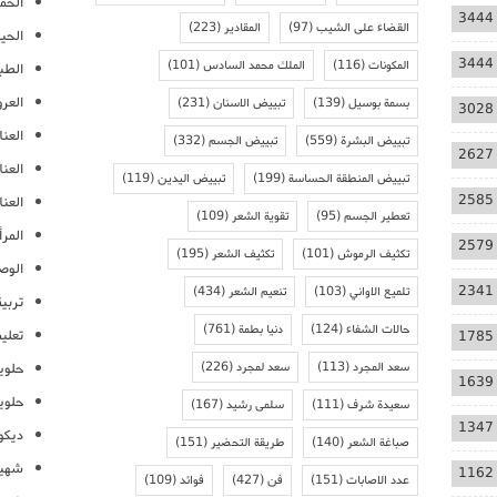
الحمل
3444
القضاء على الشيب
(97)
المقادير
(223)
الحيا
3444
المكونات
(116)
الملك محمد السادس
(101)
الطب
العر
بسمة بوسيل
(139)
تبييض الاسنان
(231)
3028
العنا
تبييض البشرة
(559)
تبييض الجسم
(332)
2627
العن
تبييض المنطقة الحساسة
(199)
تبييض اليدين
(119)
2585
العنا
تعطير الجسم
(95)
تقوية الشعر
(109)
المرأ
2579
تكثيف الرموش
(101)
تكثيف الشعر
(195)
الوص
2341
تلميع الاواني
(103)
تنعيم الشعر
(434)
تربية
حالات الشفاء
(124)
دنيا بطمة
(761)
تعلي
1785
سعد المجرد
(113)
سعد لمجرد
(226)
حلوي
1639
حلوي
سعيدة شرف
(111)
سلمى رشيد
(167)
1347
ديكو
صباغة الشعر
(140)
طريقة التحضير
(151)
شهيو
1162
عدد الاصابات
(151)
فن
(427)
فوائد
(109)