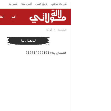
عن لالة مولاتي
فريق العمل
أعلن معنا
اتصل بنا
أخبار
الط
الرئيسية
فواكه
للاتصال بنا
للاتصال بنا+212614999191