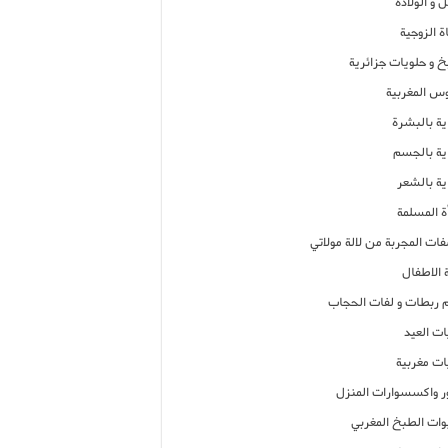
 و الولادة
ة الزوجية
خ و حلويات جزائرية
وس المغربية
ية بالبشرة
اية بالجسم
ية بالشعر
ة المسلمة
فات المجربة من لالة مولاتي
 الاطفال
م ربطات و لفات الحجاب
ات العيد
ات مغربية
ر واكسسوارات المنزل
ات الطبخ المغربي