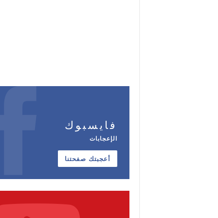
فايسبوك
الإعجابات
أعجبتك صفحتنا