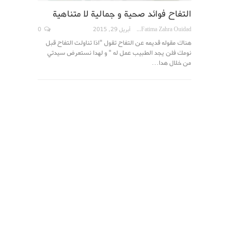
التفاح فوائد صحية و جمالية لا متناهية
Fatima Zahra Ouidad
أبريل 29, 2015
0
هناك مقوله قديمه عن التفاح تقول "اذا تناولت التفاح قبل
نومك فلن يجد الطبيب عمل له " و لهدا نستعرض سيدتي
من خلال هدا…