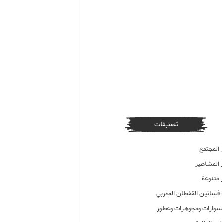
تصنيفات
 المجتمع
ر المشاهير
 متنوعة
ء فساتين القفطان المغربي
وارات ومجوهرات وعطور