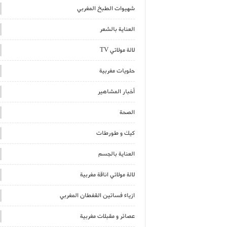
شهيوات الطبخ المغربي
العناية بالشعر
لالة مولاتي TV
حلويات مغربية
أخبار المشاهير
الصحة
كيك و طورطات
العناية بالجسم
لالة مولاتي اناقة مغربية
ازياء فساتين القفطان المغربي
عصائر و مقبلات مغربية