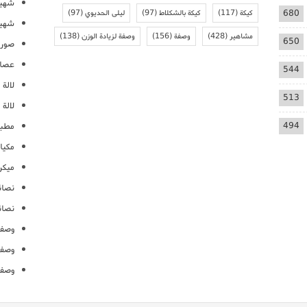
شهيو
680
كيكة
(117)
كيكة بالشكلاط
(97)
ليلى الحديوي
(97)
شهيو
مشاهير
(428)
وصفة
(156)
وصفة لزيادة الوزن
(138)
650
صور 
عصائ
544
لالة م
513
لالة 
494
مطبخ
مكيا
ميكرو
نصائ
نصائ
وصفا
وصفا
وصفا