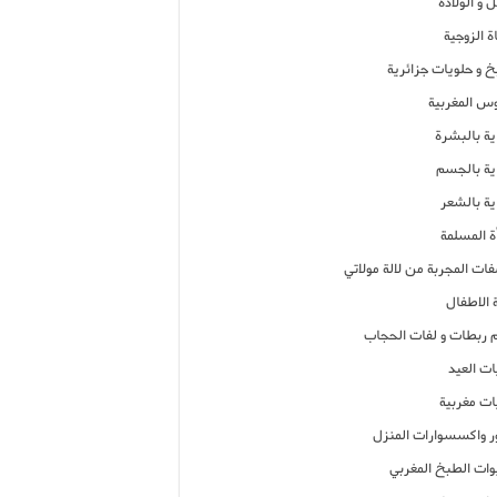
 و الولادة
ة الزوجية
خ و حلويات جزائرية
وس المغربية
ية بالبشرة
اية بالجسم
ية بالشعر
ة المسلمة
فات المجربة من لالة مولاتي
 الاطفال
م ربطات و لفات الحجاب
ات العيد
ات مغربية
ر واكسسوارات المنزل
ات الطبخ المغربي