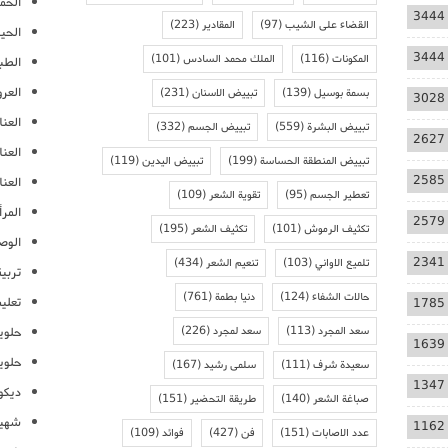
الحمل
3444
القضاء على الشيب
(97)
المقادير
(223)
الحيا
3444
المكونات
(116)
الملك محمد السادس
(101)
الطب
العر
بسمة بوسيل
(139)
تبييض الاسنان
(231)
3028
العنا
تبييض البشرة
(559)
تبييض الجسم
(332)
2627
العن
تبييض المنطقة الحساسة
(199)
تبييض اليدين
(119)
2585
العنا
تعطير الجسم
(95)
تقوية الشعر
(109)
المرأ
2579
تكثيف الرموش
(101)
تكثيف الشعر
(195)
الوص
2341
تلميع الاواني
(103)
تنعيم الشعر
(434)
تربية
حالات الشفاء
(124)
دنيا بطمة
(761)
تعلي
1785
سعد المجرد
(113)
سعد لمجرد
(226)
حلوي
1639
حلوي
سعيدة شرف
(111)
سلمى رشيد
(167)
1347
ديكو
صباغة الشعر
(140)
طريقة التحضير
(151)
شهيو
1162
عدد الاصابات
(151)
فن
(427)
فوائد
(109)