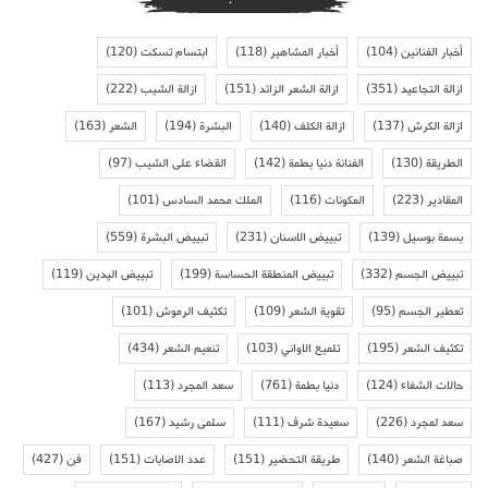
أخبار الفنانين
(104)
أخبار المشاهير
(118)
ابتسام تسكت
(120)
ازالة التجاعيد
(351)
ازالة الشعر الزائد
(151)
ازالة الشيب
(222)
ازالة الكرش
(137)
ازالة الكلف
(140)
البشرة
(194)
الشعر
(163)
الطريقة
(130)
الفنانة دنيا بطمة
(142)
القضاء على الشيب
(97)
المقادير
(223)
المكونات
(116)
الملك محمد السادس
(101)
بسمة بوسيل
(139)
تبييض الاسنان
(231)
تبييض البشرة
(559)
تبييض الجسم
(332)
تبييض المنطقة الحساسة
(199)
تبييض اليدين
(119)
تعطير الجسم
(95)
تقوية الشعر
(109)
تكثيف الرموش
(101)
تكثيف الشعر
(195)
تلميع الاواني
(103)
تنعيم الشعر
(434)
حالات الشفاء
(124)
دنيا بطمة
(761)
سعد المجرد
(113)
سعد لمجرد
(226)
سعيدة شرف
(111)
سلمى رشيد
(167)
صباغة الشعر
(140)
طريقة التحضير
(151)
عدد الاصابات
(151)
فن
(427)