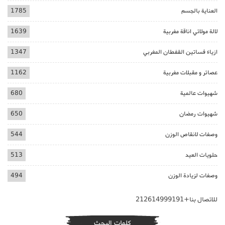
العناية بالجسم
1785
لالة مولاتي اناقة مغربية
1639
ازياء فساتين القفطان المغربي
1347
عصائر و مقبلات مغربية
1162
شهيوات عالمية
680
شهيوات رمضان
650
وصفات لانقاص الوزن
544
حلويات العيد
513
وصفات لزيادة الوزن
494
للاتصال بنا+212614999191
كلمات البحث