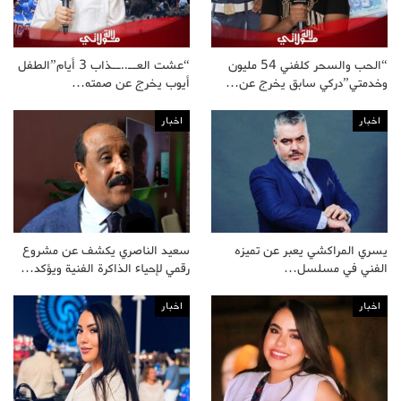
“الحب والسحر كلفني 54 مليون
“عشت العــ..ــذاب 3 أيام”الطفل
وخدمتي”دركي سابق يخرج عن…
أيوب يخرج عن صمته…
اخبار
اخبار
يسري المراكشي يعبر عن تميزه
سعيد الناصري يكشف عن مشروع
الفني في مسلسل…
رقمي لإحياء الذاكرة الفنية ويؤكد…
اخبار
اخبار