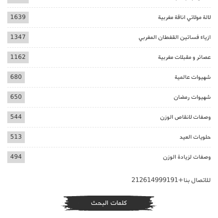
لالة مولاتي اناقة مغربية
1639
ازياء فساتين القفطان المغربي
1347
عصائر و مقبلات مغربية
1162
شهيوات عالمية
680
شهيوات رمضان
650
وصفات لانقاص الوزن
544
حلويات العيد
513
وصفات لزيادة الوزن
494
للاتصال بنا+212614999191
كلمات البحث