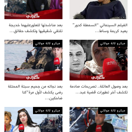
الفيلم السينمائي “السمطة كدور”
بعد مناشدتها للعثورعليهما خديجة
يعيد كريمة وساط…
تلتقي شقيقيها وتكشف حقائق…
ميكرو لالة مولاتي
ميكرو لالة مولاتي
بعد وصول العائلة.. تصريحات صادمة
بعد نجاته من جحيم سبتة المحتلة
تكشف آخر تطورات قضية عبد…
رضى يكشف لأول مرة“كنا
ضاحكين…
ميكرو لالة مولاتي
ميكرو لالة مولاتي