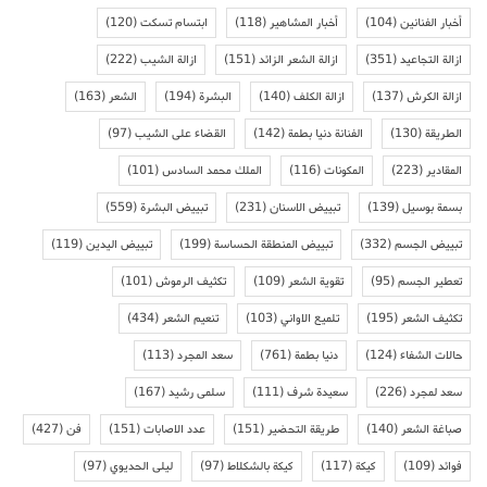
أخبار الفنانين
(104)
أخبار المشاهير
(118)
ابتسام تسكت
(120)
ازالة التجاعيد
(351)
ازالة الشعر الزائد
(151)
ازالة الشيب
(222)
ازالة الكرش
(137)
ازالة الكلف
(140)
البشرة
(194)
الشعر
(163)
الطريقة
(130)
الفنانة دنيا بطمة
(142)
القضاء على الشيب
(97)
المقادير
(223)
المكونات
(116)
الملك محمد السادس
(101)
بسمة بوسيل
(139)
تبييض الاسنان
(231)
تبييض البشرة
(559)
تبييض الجسم
(332)
تبييض المنطقة الحساسة
(199)
تبييض اليدين
(119)
تعطير الجسم
(95)
تقوية الشعر
(109)
تكثيف الرموش
(101)
تكثيف الشعر
(195)
تلميع الاواني
(103)
تنعيم الشعر
(434)
حالات الشفاء
(124)
دنيا بطمة
(761)
سعد المجرد
(113)
سعد لمجرد
(226)
سعيدة شرف
(111)
سلمى رشيد
(167)
صباغة الشعر
(140)
طريقة التحضير
(151)
عدد الاصابات
(151)
فن
(427)
فوائد
(109)
كيكة
(117)
كيكة بالشكلاط
(97)
ليلى الحديوي
(97)