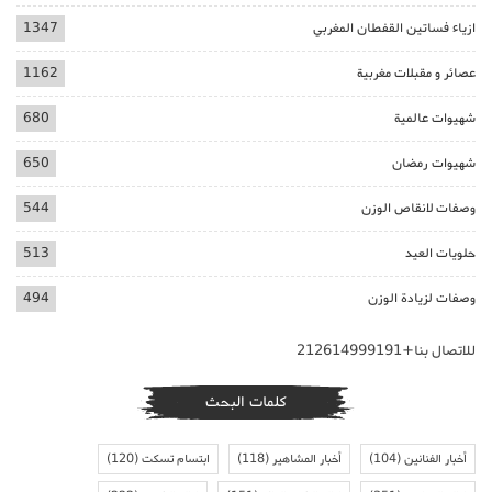
ازياء فساتين القفطان المغربي
1347
عصائر و مقبلات مغربية
1162
شهيوات عالمية
680
شهيوات رمضان
650
وصفات لانقاص الوزن
544
حلويات العيد
513
وصفات لزيادة الوزن
494
للاتصال بنا+212614999191
كلمات البحث
أخبار الفنانين
(104)
أخبار المشاهير
(118)
ابتسام تسكت
(120)