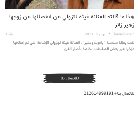
هذا ما قالته الفنانة غيثة لكزولي عن انفصالها عن زوجها
زهير زائر
TouriaIcherem
يونيو 8, 2021
0
نفت بطلة سلسلة “ياقوت وعنبر”، الفنانة غيثة لجزولي الإشاعة التي تم إطلاقها
مؤخرا عبر بعض الصفحات الخاصة بأخبار الفن…
للاتصال بنا
للاتصال بنا+212614999191