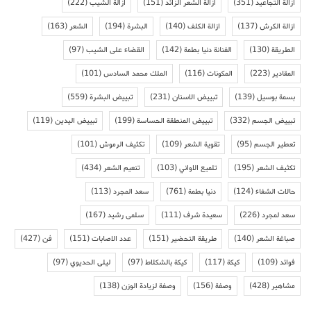
ازالة التجاعيد
(351)
ازالة الشعر الزائد
(151)
ازالة الشيب
(222)
ازالة الكرش
(137)
ازالة الكلف
(140)
البشرة
(194)
الشعر
(163)
الطريقة
(130)
الفنانة دنيا بطمة
(142)
القضاء على الشيب
(97)
المقادير
(223)
المكونات
(116)
الملك محمد السادس
(101)
بسمة بوسيل
(139)
تبييض الاسنان
(231)
تبييض البشرة
(559)
تبييض الجسم
(332)
تبييض المنطقة الحساسة
(199)
تبييض اليدين
(119)
تعطير الجسم
(95)
تقوية الشعر
(109)
تكثيف الرموش
(101)
تكثيف الشعر
(195)
تلميع الاواني
(103)
تنعيم الشعر
(434)
حالات الشفاء
(124)
دنيا بطمة
(761)
سعد المجرد
(113)
سعد لمجرد
(226)
سعيدة شرف
(111)
سلمى رشيد
(167)
صباغة الشعر
(140)
طريقة التحضير
(151)
عدد الاصابات
(151)
فن
(427)
فوائد
(109)
كيكة
(117)
كيكة بالشكلاط
(97)
ليلى الحديوي
(97)
مشاهير
(428)
وصفة
(156)
وصفة لزيادة الوزن
(138)