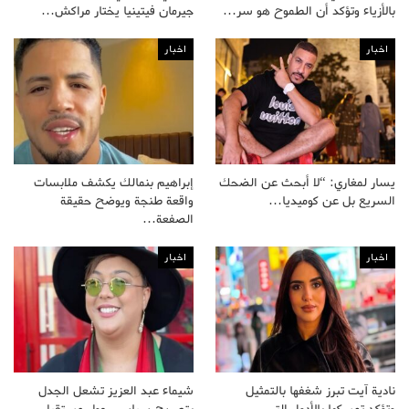
بالأزياء وتؤكد أن الطموح هو سر…
جيرمان فيتينيا يختار مراكش…
اخبار
اخبار
يسار لمغاري: “لا أبحث عن الضحك
إبراهيم بنمالك يكشف ملابسات
السريع بل عن كوميديا…
واقعة طنجة ويوضح حقيقة
الصفعة…
اخبار
اخبار
نادية آيت تبرز شغفها بالتمثيل
شيماء عبد العزيز تشعل الجدل
وتؤكد تمسكها بالأدوار التي…
بتصريح سياسي حول مستقبل