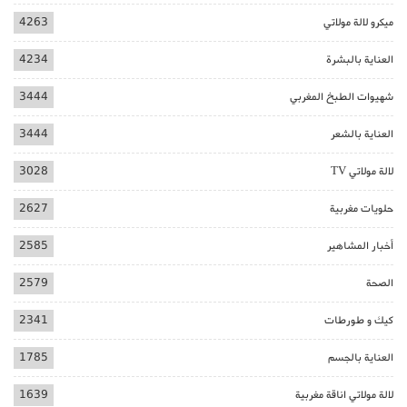
ميكرو لالة مولاتي
4263
العناية بالبشرة
4234
شهيوات الطبخ المغربي
3444
العناية بالشعر
3444
لالة مولاتي TV
3028
حلويات مغربية
2627
أخبار المشاهير
2585
الصحة
2579
كيك و طورطات
2341
العناية بالجسم
1785
لالة مولاتي اناقة مغربية
1639