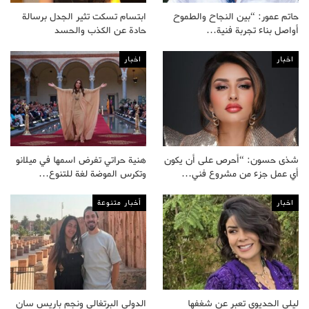
حاتم عمور: “بين النجاح والطموح
ابتسام تسكت تثير الجدل برسالة
أواصل بناء تجربة فنية…
حادة عن الكذب والحسد
اخبار
اخبار
شذى حسون: “أحرص على أن يكون
هنية حراتي تفرض اسمها في ميلانو
أي عمل جزء من مشروع فني…
وتكرس الموضة لغة للتنوع…
اخبار
أخبار متنوعة
ليلى الحديوي تعبر عن شغفها
الدولي البرتغالي ونجم باريس سان