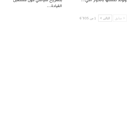
القيادة…
سابق
التالى
1 من 6٬935