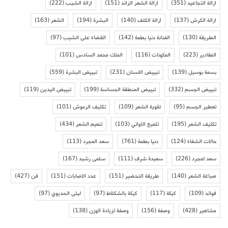
ازالة التجاعيد
(351)
ازالة الشعر الزائد
(151)
ازالة الشيب
(222)
ازالة الكرش
(137)
ازالة الكلف
(140)
البشرة
(194)
الشعر
(163)
الطريقة
(130)
الفنانة دنيا بطمة
(142)
القضاء على الشيب
(97)
المقادير
(223)
المكونات
(116)
الملك محمد السادس
(101)
بسمة بوسيل
(139)
تبييض الاسنان
(231)
تبييض البشرة
(559)
تبييض الجسم
(332)
تبييض المنطقة الحساسة
(199)
تبييض اليدين
(119)
تعطير الجسم
(95)
تقوية الشعر
(109)
تكثيف الرموش
(101)
تكثيف الشعر
(195)
تلميع الاواني
(103)
تنعيم الشعر
(434)
حالات الشفاء
(124)
دنيا بطمة
(761)
سعد المجرد
(113)
سعد لمجرد
(226)
سعيدة شرف
(111)
سلمى رشيد
(167)
صباغة الشعر
(140)
طريقة التحضير
(151)
عدد الاصابات
(151)
فن
(427)
فوائد
(109)
كيكة
(117)
كيكة بالشكلاط
(97)
ليلى الحديوي
(97)
مشاهير
(428)
وصفة
(156)
وصفة لزيادة الوزن
(138)