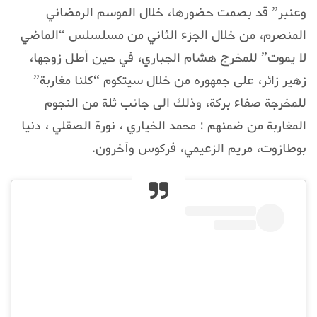
وعنبر” قد بصمت حضورها، خلال الموسم الرمضاني
المنصرم، من خلال الجزء الثاني من مسلسلس “الماضي
لا يموت” للمخرج هشام الجباري، في حين أطل زوجها،
زهير زائر، على جمهوره من خلال سيتكوم “كلنا مغاربة”
للمخرجة صفاء بركة، وذلك الى جانب ثلة من النجوم
المغاربة من ضمنهم : محمد الخياري ، نورة الصقلي ، دنيا
بوطازوت، مريم الزعيمي، فركوس وآخرون.