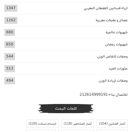
ازياء فساتين القفطان المغربي
1347
عصائر و مقبلات مغربية
1162
شهيوات عالمية
680
شهيوات رمضان
650
وصفات لانقاص الوزن
544
حلويات العيد
513
وصفات لزيادة الوزن
494
للاتصال بنا+212614999191
كلمات البحث
أخبار الفنانين
(104)
أخبار المشاهير
(118)
ابتسام تسكت
(120)