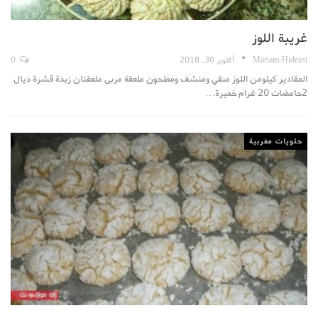
غريبة اللوز
Mariam-Hidessi
أكتوبر 30, 2018
0
المقادير كيلومن اللوز منقي ومنشف ومطحون ملعقة مربى ملعقتان زبدة قشرة ديال
2حامضات 20 غرام خميرة…
حلويات مغربية