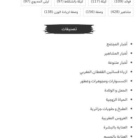
فوائد
(109)
كيكة
(117)
كيكة بالشكلاط
(97)
ليلى الحديوي
(97)
مشاهير
(428)
وصفة
(156)
وصفة لزيادة الوزن
(138)
تصنيفات
أخبار المجتمع
أخبار المشاهير
أخبار متنوعة
ازياء فساتين القفطان المغربي
اكسسوارات ومجوهرات وعطور
الحمل و الولادة
الحياة الزوجية
الطبخ و حلويات جزائرية
العروس المغربية
العناية بالبشرة
العناية بالجسم