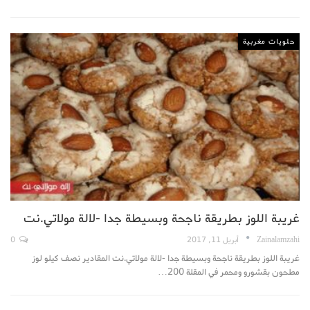
حلويات مغربية
غريبة اللوز بطريقة ناجحة وبسيطة جدا -لالة مولاتي.نت
Zainalamzahi
أبريل 11, 2017
0
غريبة اللوز بطريقة ناجحة وبسيطة جدا -لالة مولاتي.نت المقادير نصف كيلو لوز
مطحون بقشورو ومحمر في المقلة 200…