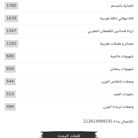
العناية بالجسم
1785
لالة مولاتي اناقة مغربية
1639
ازياء فساتين القفطان المغربي
1347
عصائر و مقبلات مغربية
1162
شهيوات عالمية
680
شهيوات رمضان
650
وصفات لانقاص الوزن
544
حلويات العيد
513
وصفات لزيادة الوزن
494
للاتصال بنا+212614999191
كلمات البحث