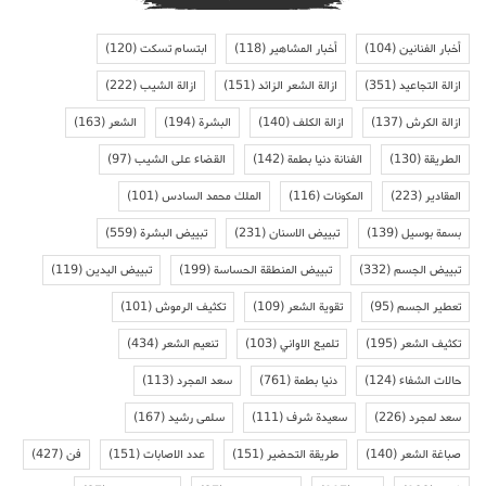
أخبار الفنانين
(104)
أخبار المشاهير
(118)
ابتسام تسكت
(120)
ازالة التجاعيد
(351)
ازالة الشعر الزائد
(151)
ازالة الشيب
(222)
ازالة الكرش
(137)
ازالة الكلف
(140)
البشرة
(194)
الشعر
(163)
الطريقة
(130)
الفنانة دنيا بطمة
(142)
القضاء على الشيب
(97)
المقادير
(223)
المكونات
(116)
الملك محمد السادس
(101)
بسمة بوسيل
(139)
تبييض الاسنان
(231)
تبييض البشرة
(559)
تبييض الجسم
(332)
تبييض المنطقة الحساسة
(199)
تبييض اليدين
(119)
تعطير الجسم
(95)
تقوية الشعر
(109)
تكثيف الرموش
(101)
تكثيف الشعر
(195)
تلميع الاواني
(103)
تنعيم الشعر
(434)
حالات الشفاء
(124)
دنيا بطمة
(761)
سعد المجرد
(113)
سعد لمجرد
(226)
سعيدة شرف
(111)
سلمى رشيد
(167)
صباغة الشعر
(140)
طريقة التحضير
(151)
عدد الاصابات
(151)
فن
(427)