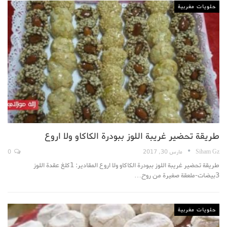
حلويات مغربية
طريقة تحضير غريبة اللوز ببودرة الكاكاو ولا اروع
Siham Gz
مارس 30, 2017
0
طريقة تحضير غريبة اللوز ببودرة الكاكاو ولا اروع المقادير: 1كلغ عقدة اللوز
3بيضات-ملعقة صغيرة من روح…
حلويات مغربية