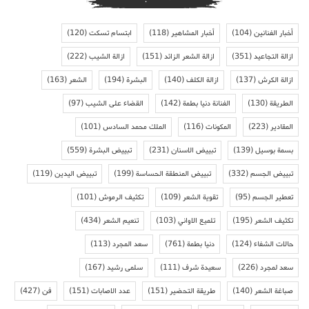
أخبار الفنانين
(104)
أخبار المشاهير
(118)
ابتسام تسكت
(120)
ازالة التجاعيد
(351)
ازالة الشعر الزائد
(151)
ازالة الشيب
(222)
ازالة الكرش
(137)
ازالة الكلف
(140)
البشرة
(194)
الشعر
(163)
الطريقة
(130)
الفنانة دنيا بطمة
(142)
القضاء على الشيب
(97)
المقادير
(223)
المكونات
(116)
الملك محمد السادس
(101)
بسمة بوسيل
(139)
تبييض الاسنان
(231)
تبييض البشرة
(559)
تبييض الجسم
(332)
تبييض المنطقة الحساسة
(199)
تبييض اليدين
(119)
تعطير الجسم
(95)
تقوية الشعر
(109)
تكثيف الرموش
(101)
تكثيف الشعر
(195)
تلميع الاواني
(103)
تنعيم الشعر
(434)
حالات الشفاء
(124)
دنيا بطمة
(761)
سعد المجرد
(113)
سعد لمجرد
(226)
سعيدة شرف
(111)
سلمى رشيد
(167)
صباغة الشعر
(140)
طريقة التحضير
(151)
عدد الاصابات
(151)
فن
(427)