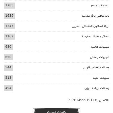
العناية بالجسم
1785
لالة مولاتي اناقة مغربية
1639
ازياء فساتين القفطان المغربي
1347
عصائر و مقبلات مغربية
1162
شهيوات عالمية
680
شهيوات رمضان
650
وصفات لانقاص الوزن
544
حلويات العيد
513
وصفات لزيادة الوزن
494
للاتصال بنا+212614999191
كلمات البحث