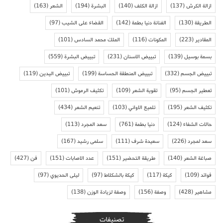
ازالة الكرش
(137)
ازالة الكلف
(140)
البشرة
(194)
الشعر
(163)
الطريقة
(130)
الفنانة دنيا بطمة
(142)
القضاء على الشيب
(97)
المقادير
(223)
المكونات
(116)
الملك محمد السادس
(101)
بسمة بوسيل
(139)
تبييض الاسنان
(231)
تبييض البشرة
(559)
تبييض الجسم
(332)
تبييض المنطقة الحساسة
(199)
تبييض اليدين
(119)
تعطير الجسم
(95)
تقوية الشعر
(109)
تكثيف الرموش
(101)
تكثيف الشعر
(195)
تلميع الاواني
(103)
تنعيم الشعر
(434)
حالات الشفاء
(124)
دنيا بطمة
(761)
سعد المجرد
(113)
سعد لمجرد
(226)
سعيدة شرف
(111)
سلمى رشيد
(167)
صباغة الشعر
(140)
طريقة التحضير
(151)
عدد الاصابات
(151)
فن
(427)
فوائد
(109)
كيكة
(117)
كيكة بالشكلاط
(97)
ليلى الحديوي
(97)
مشاهير
(428)
وصفة
(156)
وصفة لزيادة الوزن
(138)
تصنيفات