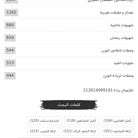
عصائر و مقبلات مغربية
1162
شهيوات عالمية
680
شهيوات رمضان
650
وصفات لانقاص الوزن
544
حلويات العيد
513
وصفات لزيادة الوزن
494
للاتصال بنا+212614999191
كلمات البحث
أخبار الفنانين
(104)
أخبار المشاهير
(118)
ابتسام تسكت
(120)
ازالة التجاعيد
(351)
ازالة الشعر الزائد
(151)
ازالة الشيب
(222)