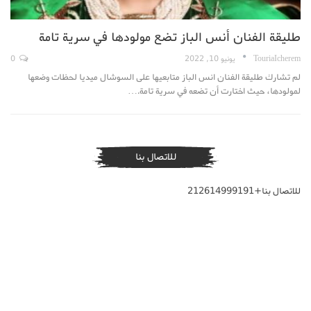
طليقة الفنان أنس الباز تضع مولودها في سرية تامة
TouriaIcherem
يونيو 10, 2022
0
لم تشارك طليقة الفنان انس الباز متابعيها على السوشال ميديا لحظات وضعها
لمولودها، حيث اختارت أن تضعه في سرية تامة.…
للاتصال بنا
للاتصال بنا+212614999191