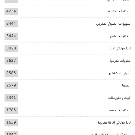
العناية بالبشرة
4234
شهيوات الطبخ المغربي
3444
العناية بالشعر
3444
لالة مولاتي TV
3028
حلويات مغربية
2627
أخبار المشاهير
2585
الصحة
2579
كيك و طورطات
2341
العناية بالجسم
1785
لالة مولاتي اناقة مغربية
1639
ازياء فساتين القفطان المغربي
1347