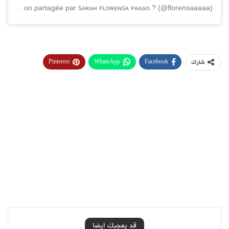
Une publication partagée par ꜱᴀʀᴀʜ ꜰʟᴏʀᴇɴꜱᴀ ᴘᴀᴀɢᴏ ? (@florensaaaaa)
Pinterest
WhatsApp
Facebook
شارك
قد يعجبك ايضا