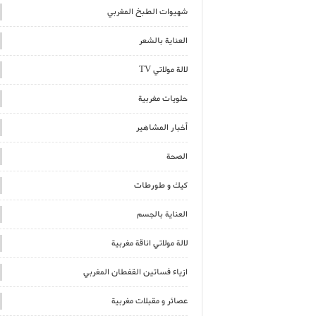
شهيوات الطبخ المغربي
العناية بالشعر
لالة مولاتي TV
حلويات مغربية
أخبار المشاهير
الصحة
كيك و طورطات
العناية بالجسم
لالة مولاتي اناقة مغربية
ازياء فساتين القفطان المغربي
عصائر و مقبلات مغربية