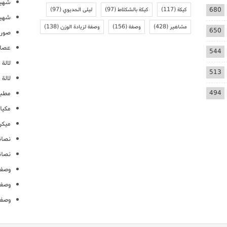
شهيو
680
كيكة
(117)
كيكة بالشكلاط
(97)
ليلى الحديوي
(97)
شهيو
مشاهير
(428)
وصفة
(156)
وصفة لزيادة الوزن
(138)
650
صور 
عصائ
544
لالة م
513
لالة 
494
مطبخ
مكيا
ميكرو
نصائ
نصائ
وصفا
وصفا
وصفا