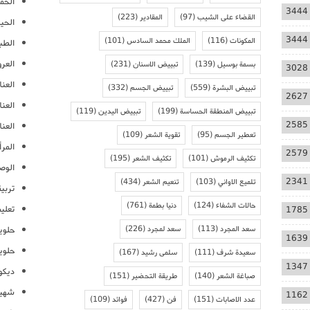
الحمل
3444
القضاء على الشيب
(97)
المقادير
(223)
الحيا
3444
المكونات
(116)
الملك محمد السادس
(101)
الطب
العر
بسمة بوسيل
(139)
تبييض الاسنان
(231)
3028
العنا
تبييض البشرة
(559)
تبييض الجسم
(332)
2627
العن
تبييض المنطقة الحساسة
(199)
تبييض اليدين
(119)
2585
العنا
تعطير الجسم
(95)
تقوية الشعر
(109)
المرأ
2579
تكثيف الرموش
(101)
تكثيف الشعر
(195)
الوص
2341
تلميع الاواني
(103)
تنعيم الشعر
(434)
تربية
حالات الشفاء
(124)
دنيا بطمة
(761)
تعلي
1785
سعد المجرد
(113)
سعد لمجرد
(226)
حلوي
1639
حلوي
سعيدة شرف
(111)
سلمى رشيد
(167)
1347
ديكو
صباغة الشعر
(140)
طريقة التحضير
(151)
شهيو
1162
عدد الاصابات
(151)
فن
(427)
فوائد
(109)