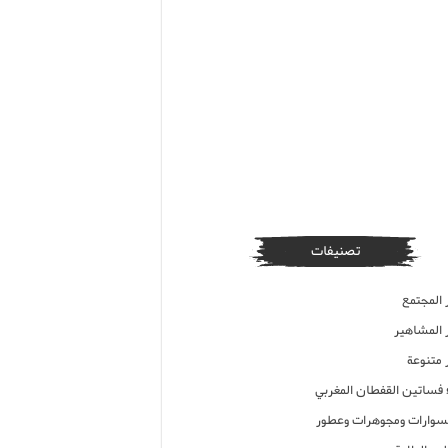
تصنيفات
 المجتمع
ر المشاهير
 متنوعة
ء فساتين القفطان المغربي
وارات ومجوهرات وعطور