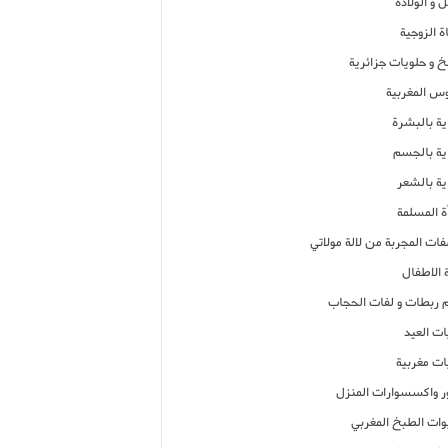
 و الولادة
ة الزوجية
خ و حلويات جزائرية
وس المغربية
ية بالبشرة
اية بالجسم
ية بالشعر
ة المسلمة
فات المجربة من لالة مولاتي
 الاطفال
م ربطات و لفات الحجاب
ات العيد
ات مغربية
ر واكسسوارات المنزل
ات الطبخ المغربي