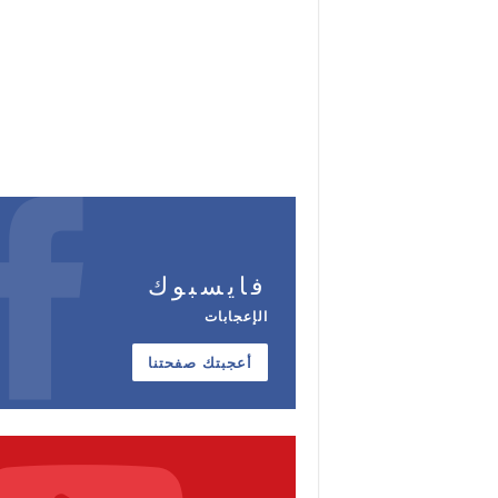
فايسبوك
الإعجابات
أعجبتك صفحتنا