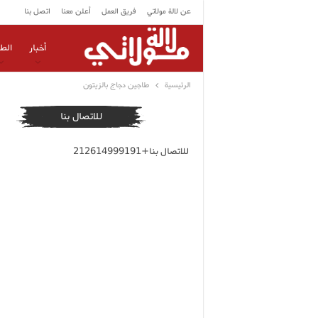
عن لالة مولاتي
فريق العمل
أعلن معنا
اتصل بنا
أخبار
الط
الرئيسية
طاجين دجاج بالزيتون
للاتصال بنا
للاتصال بنا+212614999191