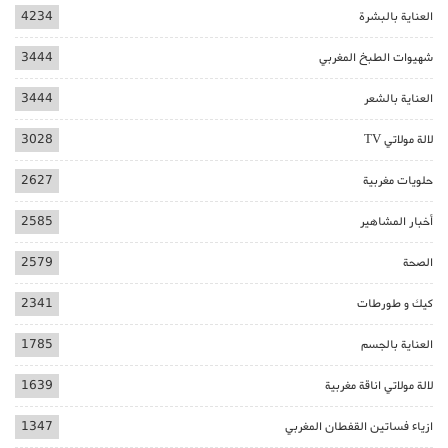
العناية بالبشرة
4234
شهيوات الطبخ المغربي
3444
العناية بالشعر
3444
لالة مولاتي TV
3028
حلويات مغربية
2627
أخبار المشاهير
2585
الصحة
2579
كيك و طورطات
2341
العناية بالجسم
1785
لالة مولاتي اناقة مغربية
1639
ازياء فساتين القفطان المغربي
1347