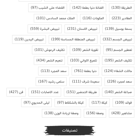
الطريقة
(130)
الفنانة دنيا بطمة
(142)
القضاء على الشيب
(97)
المقادير
(223)
المكونات
(116)
الملك محمد السادس
(101)
بسمة بوسيل
(139)
تبييض الاسنان
(231)
تبييض البشرة
(559)
تبييض الجسم
(332)
تبييض المنطقة الحساسة
(199)
تبييض اليدين
(119)
تعطير الجسم
(95)
تقوية الشعر
(109)
تكثيف الرموش
(101)
تكثيف الشعر
(195)
تلميع الاواني
(103)
تنعيم الشعر
(434)
حالات الشفاء
(124)
دنيا بطمة
(761)
سعد المجرد
(113)
سعد لمجرد
(226)
سعيدة شرف
(111)
سلمى رشيد
(167)
صباغة الشعر
(140)
طريقة التحضير
(151)
عدد الاصابات
(151)
فن
(427)
فوائد
(109)
كيكة
(117)
كيكة بالشكلاط
(97)
ليلى الحديوي
(97)
مشاهير
(428)
وصفة
(156)
وصفة لزيادة الوزن
(138)
تصنيفات