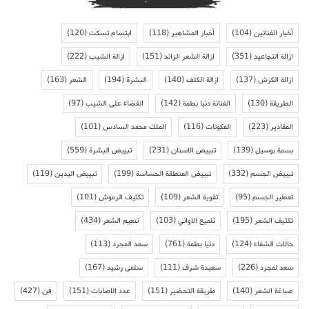
أخبار الفنانين
(104)
أخبار المشاهير
(118)
ابتسام تسكت
(120)
ازالة التجاعيد
(351)
ازالة الشعر الزائد
(151)
ازالة الشيب
(222)
ازالة الكرش
(137)
ازالة الكلف
(140)
البشرة
(194)
الشعر
(163)
الطريقة
(130)
الفنانة دنيا بطمة
(142)
القضاء على الشيب
(97)
المقادير
(223)
المكونات
(116)
الملك محمد السادس
(101)
بسمة بوسيل
(139)
تبييض الاسنان
(231)
تبييض البشرة
(559)
تبييض الجسم
(332)
تبييض المنطقة الحساسة
(199)
تبييض اليدين
(119)
تعطير الجسم
(95)
تقوية الشعر
(109)
تكثيف الرموش
(101)
تكثيف الشعر
(195)
تلميع الاواني
(103)
تنعيم الشعر
(434)
حالات الشفاء
(124)
دنيا بطمة
(761)
سعد المجرد
(113)
سعد لمجرد
(226)
سعيدة شرف
(111)
سلمى رشيد
(167)
صباغة الشعر
(140)
طريقة التحضير
(151)
عدد الاصابات
(151)
فن
(427)