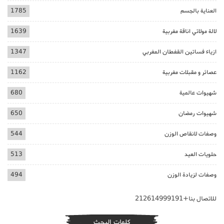
العناية بالجسم
1785
لالة مولاتي اناقة مغربية
1639
ازياء فساتين القفطان المغربي
1347
عصائر و مقبلات مغربية
1162
شهيوات عالمية
680
شهيوات رمضان
650
وصفات لانقاص الوزن
544
حلويات العيد
513
وصفات لزيادة الوزن
494
للاتصال بنا+212614999191
كلمات البحث