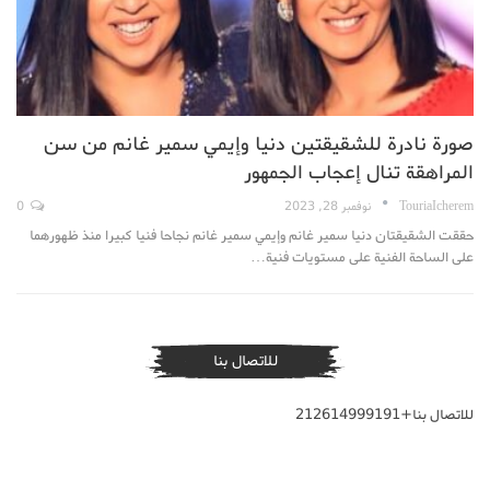
صورة نادرة للشقيقتين دنيا وإيمي سمير غانم من سن
المراهقة تنال إعجاب الجمهور
TouriaIcherem
نوفمبر 28, 2023
0
حققت الشقيقتان دنيا سمير غانم وإيمي سمير غانم نجاحا فنيا كبيرا منذ ظهورهما
على الساحة الفنية على مستويات فنية…
للاتصال بنا
للاتصال بنا+212614999191