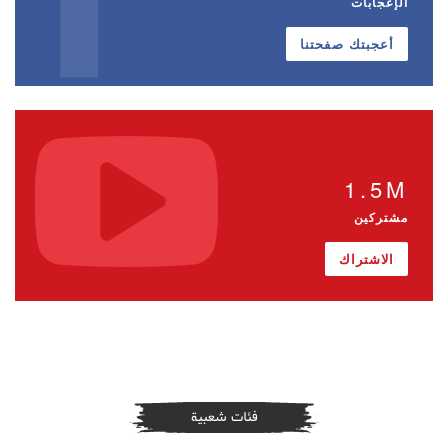
الإعجابات
أعجبتك صفحتنا
1.5M
مشتركين
الاشتراك
فئات شعبية