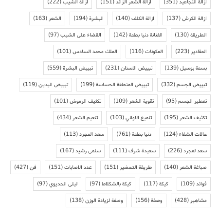
ازالة التجاعيد
(351)
ازالة الشعر الزائد
(151)
ازالة الشيب
(222)
ازالة الكرش
(137)
ازالة الكلف
(140)
البشرة
(194)
الشعر
(163)
الطريقة
(130)
الفنانة دنيا بطمة
(142)
القضاء على الشيب
(97)
المقادير
(223)
المكونات
(116)
الملك محمد السادس
(101)
بسمة بوسيل
(139)
تبييض الاسنان
(231)
تبييض البشرة
(559)
تبييض الجسم
(332)
تبييض المنطقة الحساسة
(199)
تبييض اليدين
(119)
تعطير الجسم
(95)
تقوية الشعر
(109)
تكثيف الرموش
(101)
تكثيف الشعر
(195)
تلميع الاواني
(103)
تنعيم الشعر
(434)
حالات الشفاء
(124)
دنيا بطمة
(761)
سعد المجرد
(113)
سعد لمجرد
(226)
سعيدة شرف
(111)
سلمى رشيد
(167)
صباغة الشعر
(140)
طريقة التحضير
(151)
عدد الاصابات
(151)
فن
(427)
فوائد
(109)
كيكة
(117)
كيكة بالشكلاط
(97)
ليلى الحديوي
(97)
مشاهير
(428)
وصفة
(156)
وصفة لزيادة الوزن
(138)