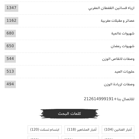
ازياء فساتين القفطان المغربي
1347
عصائر و مقبلات مغربية
1162
شهيوات عالمية
680
شهيوات رمضان
650
وصفات لانقاص الوزن
544
حلويات العيد
513
وصفات لزيادة الوزن
494
للاتصال بنا+212614999191
كلمات البحث
أخبار الفنانين
(104)
أخبار المشاهير
(118)
ابتسام تسكت
(120)