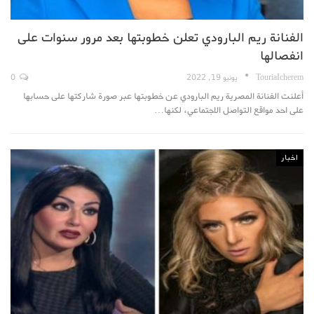
الفنانة ريم البارودي تعلن خطوبتها بعد مرور سنوات على
انفصالها
TouriaIcherem
يونيو 19, 2022
0
أعلنت الفنانة المصرية ريم البارودي عن خطوبتها عبر صورة شاركتها على حسابها
على احد مواقع التواصل الاجتماعي، لكنها…
اخبار