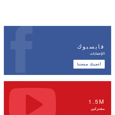
فايسبوك
الإعجابات
أعجبتك صفحتنا
1.5M
مشتركين