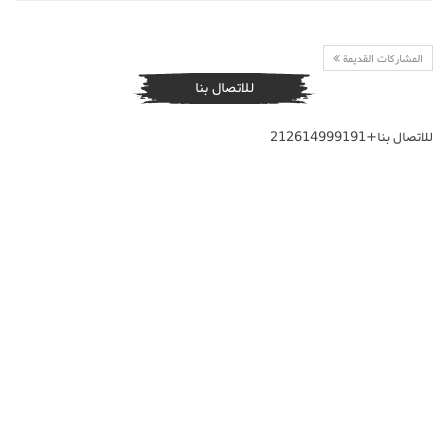
المشاركات القديمة
للاتصال بنا
للاتصال بنا+212614999191