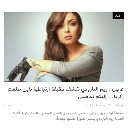
اخبار
عاجل : ريم البارودي تكشف حقيقة ارتباطها بابن طلعت
زكريا… إليكم تفاصيل
Bennaji
نوفمبر 4, 2017
0
بعدما أثارت صورتها وهي تحتضن عمر، نجل الفنان المصري طلعت زكريا، قامت
الفنانة ريم البارودي بنشر الصورة نفسها مجدداً…