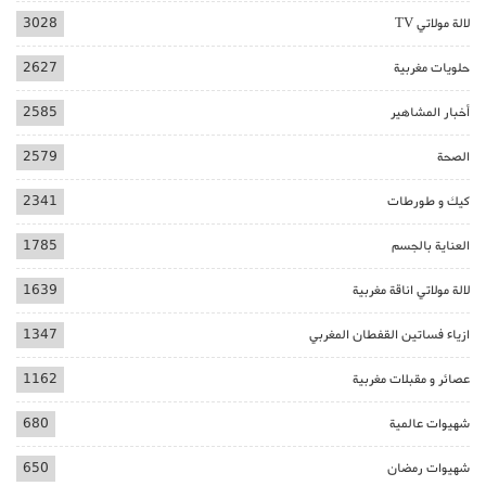
لالة مولاتي TV
3028
حلويات مغربية
2627
أخبار المشاهير
2585
الصحة
2579
كيك و طورطات
2341
العناية بالجسم
1785
لالة مولاتي اناقة مغربية
1639
ازياء فساتين القفطان المغربي
1347
عصائر و مقبلات مغربية
1162
شهيوات عالمية
680
شهيوات رمضان
650