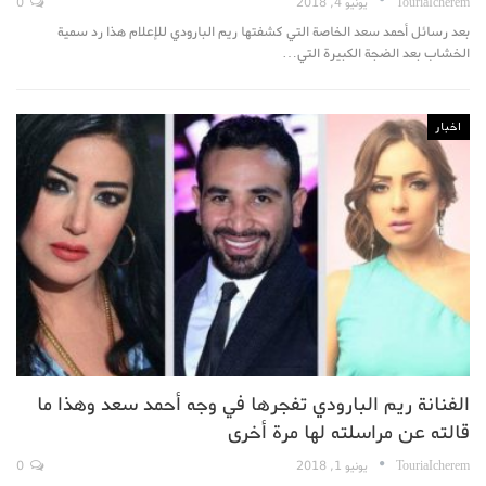
TouriaIcherem
يونيو 4, 2018
0
بعد رسائل أحمد سعد الخاصة التي كشفتها ريم البارودي للإعلام هذا رد سمية
الخشاب بعد الضجة الكبيرة التي…
اخبار
الفنانة ريم البارودي تفجرها في وجه أحمد سعد وهذا ما
قالته عن مراسلته لها مرة أخرى
TouriaIcherem
يونيو 1, 2018
0