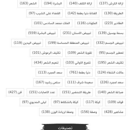
ازالة الكرش
(137)
ازالة الكلف
(140)
البشرة
(194)
الشعر
(163)
الطريقة
(130)
الفنانة دنيا بطمة
(142)
القضاء على الشيب
(97)
المقادير
(223)
المكونات
(116)
الملك محمد السادس
(101)
بسمة بوسيل
(139)
تبييض الاسنان
(231)
تبييض البشرة
(559)
تبييض الجسم
(332)
تبييض المنطقة الحساسة
(199)
تبييض اليدين
(119)
تعطير الجسم
(95)
تقوية الشعر
(109)
تكثيف الرموش
(101)
تكثيف الشعر
(195)
تلميع الاواني
(103)
تنعيم الشعر
(434)
حالات الشفاء
(124)
دنيا بطمة
(761)
سعد المجرد
(113)
سعد لمجرد
(226)
سعيدة شرف
(111)
سلمى رشيد
(167)
صباغة الشعر
(140)
طريقة التحضير
(151)
عدد الاصابات
(151)
فن
(427)
فوائد
(109)
كيكة
(117)
كيكة بالشكلاط
(97)
ليلى الحديوي
(97)
مشاهير
(428)
وصفة
(156)
وصفة لزيادة الوزن
(138)
تصنيفات