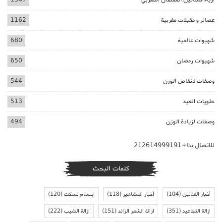
عصائر و مقبلات مغربية
1162
شهيوات عالمية
680
شهيوات رمضان
650
وصفات لانقاص الوزن
544
حلويات العيد
513
وصفات لزيادة الوزن
494
للاتصال بنا+212614999191
كلمات البحث
أخبار الفنانين
(104)
أخبار المشاهير
(118)
ابتسام تسكت
(120)
ازالة التجاعيد
(351)
ازالة الشعر الزائد
(151)
ازالة الشيب
(222)