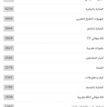
العناية بالبشرة
4234
شهيوات الطبخ المغربي
3444
العناية بالشعر
3444
لالة مولاتي TV
3028
حلويات مغربية
2627
أخبار المشاهير
2585
الصحة
2579
كيك و طورطات
2341
العناية بالجسم
1785
لالة مولاتي اناقة مغربية
1639
ازياء فساتين القفطان المغربي
1347