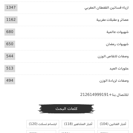
ازياء فساتين القفطان المغربي
1347
عصائر و مقبلات مغربية
1162
شهيوات عالمية
680
شهيوات رمضان
650
وصفات لانقاص الوزن
544
حلويات العيد
513
وصفات لزيادة الوزن
494
للاتصال بنا+212614999191
كلمات البحث
أخبار الفنانين
(104)
أخبار المشاهير
(118)
ابتسام تسكت
(120)