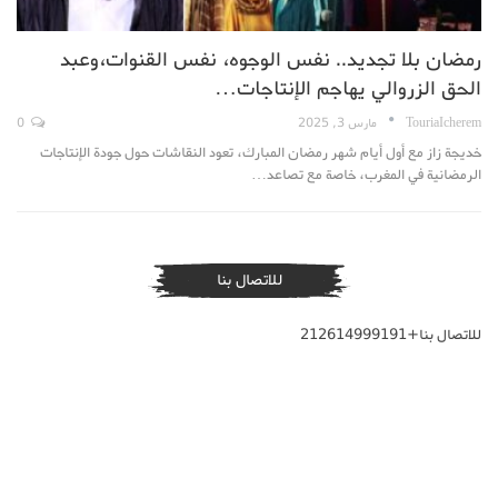
رمضان بلا تجديد.. نفس الوجوه، نفس القنوات،وعبد
الحق الزروالي يهاجم الإنتاجات…
TouriaIcherem
مارس 3, 2025
0
خديجة زاز مع أول أيام شهر رمضان المبارك، تعود النقاشات حول جودة الإنتاجات
الرمضانية في المغرب، خاصة مع تصاعد…
للاتصال بنا
للاتصال بنا+212614999191