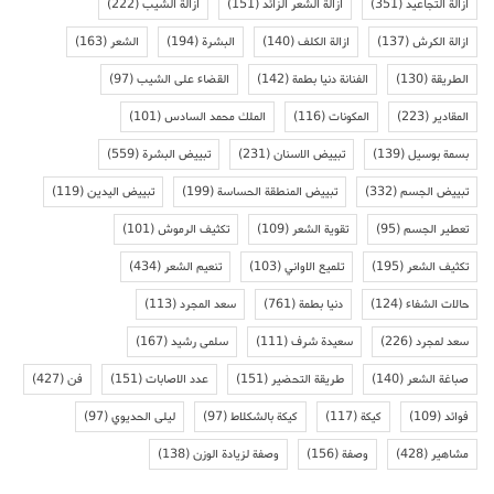
ازالة التجاعيد
(351)
ازالة الشعر الزائد
(151)
ازالة الشيب
(222)
ازالة الكرش
(137)
ازالة الكلف
(140)
البشرة
(194)
الشعر
(163)
الطريقة
(130)
الفنانة دنيا بطمة
(142)
القضاء على الشيب
(97)
المقادير
(223)
المكونات
(116)
الملك محمد السادس
(101)
بسمة بوسيل
(139)
تبييض الاسنان
(231)
تبييض البشرة
(559)
تبييض الجسم
(332)
تبييض المنطقة الحساسة
(199)
تبييض اليدين
(119)
تعطير الجسم
(95)
تقوية الشعر
(109)
تكثيف الرموش
(101)
تكثيف الشعر
(195)
تلميع الاواني
(103)
تنعيم الشعر
(434)
حالات الشفاء
(124)
دنيا بطمة
(761)
سعد المجرد
(113)
سعد لمجرد
(226)
سعيدة شرف
(111)
سلمى رشيد
(167)
صباغة الشعر
(140)
طريقة التحضير
(151)
عدد الاصابات
(151)
فن
(427)
فوائد
(109)
كيكة
(117)
كيكة بالشكلاط
(97)
ليلى الحديوي
(97)
مشاهير
(428)
وصفة
(156)
وصفة لزيادة الوزن
(138)