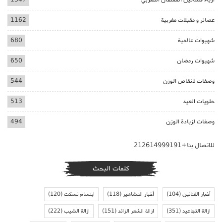
عصائر و مقبلات مغربية
1162
شهيوات عالمية
680
شهيوات رمضان
650
وصفات لانقاص الوزن
544
حلويات العيد
513
وصفات لزيادة الوزن
494
للاتصال بنا+212614999191
كلمات البحث
أخبار الفنانين
(104)
أخبار المشاهير
(118)
ابتسام تسكت
(120)
ازالة التجاعيد
(351)
ازالة الشعر الزائد
(151)
ازالة الشيب
(222)