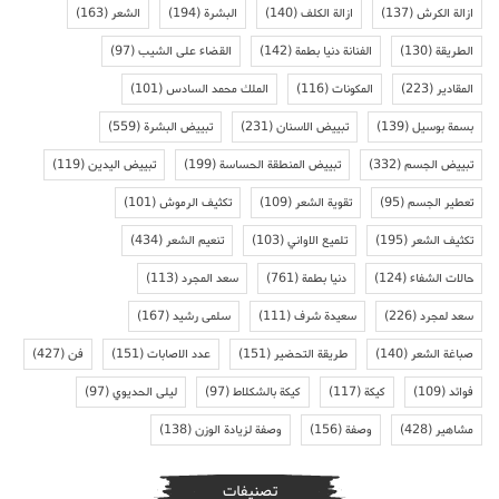
ازالة الكرش
(137)
ازالة الكلف
(140)
البشرة
(194)
الشعر
(163)
الطريقة
(130)
الفنانة دنيا بطمة
(142)
القضاء على الشيب
(97)
المقادير
(223)
المكونات
(116)
الملك محمد السادس
(101)
بسمة بوسيل
(139)
تبييض الاسنان
(231)
تبييض البشرة
(559)
تبييض الجسم
(332)
تبييض المنطقة الحساسة
(199)
تبييض اليدين
(119)
تعطير الجسم
(95)
تقوية الشعر
(109)
تكثيف الرموش
(101)
تكثيف الشعر
(195)
تلميع الاواني
(103)
تنعيم الشعر
(434)
حالات الشفاء
(124)
دنيا بطمة
(761)
سعد المجرد
(113)
سعد لمجرد
(226)
سعيدة شرف
(111)
سلمى رشيد
(167)
صباغة الشعر
(140)
طريقة التحضير
(151)
عدد الاصابات
(151)
فن
(427)
فوائد
(109)
كيكة
(117)
كيكة بالشكلاط
(97)
ليلى الحديوي
(97)
مشاهير
(428)
وصفة
(156)
وصفة لزيادة الوزن
(138)
تصنيفات