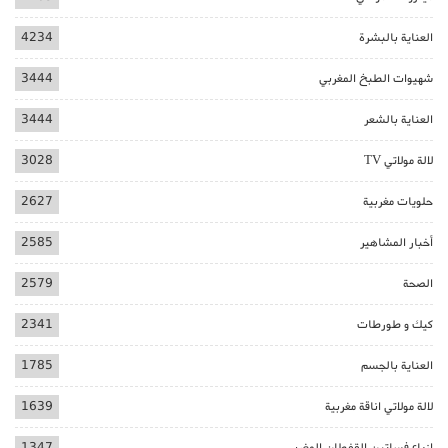
العناية بالبشرة
4234
شهيوات الطبخ المغربي
3444
العناية بالشعر
3444
لالة مولاتي TV
3028
حلويات مغربية
2627
أخبار المشاهير
2585
الصحة
2579
كيك و طورطات
2341
العناية بالجسم
1785
لالة مولاتي اناقة مغربية
1639
ازياء فساتين القفطان المغربي
1347