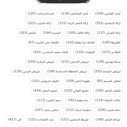
أخبار الفنانين
(104)
أخبار المشاهير
(118)
ابتسام تسكت
(120)
ازالة التجاعيد
(351)
ازالة الشعر الزائد
(151)
ازالة الشيب
(222)
ازالة الكرش
(137)
ازالة الكلف
(140)
البشرة
(194)
الشعر
(163)
الطريقة
(130)
الفنانة دنيا بطمة
(142)
القضاء على الشيب
(97)
المقادير
(223)
المكونات
(116)
الملك محمد السادس
(101)
بسمة بوسيل
(139)
تبييض الاسنان
(231)
تبييض البشرة
(559)
تبييض الجسم
(332)
تبييض المنطقة الحساسة
(199)
تبييض اليدين
(119)
تعطير الجسم
(95)
تقوية الشعر
(109)
تكثيف الرموش
(101)
تكثيف الشعر
(195)
تلميع الاواني
(103)
تنعيم الشعر
(434)
حالات الشفاء
(124)
دنيا بطمة
(761)
سعد المجرد
(113)
سعد لمجرد
(226)
سعيدة شرف
(111)
سلمى رشيد
(167)
صباغة الشعر
(140)
طريقة التحضير
(151)
عدد الاصابات
(151)
فن
(427)