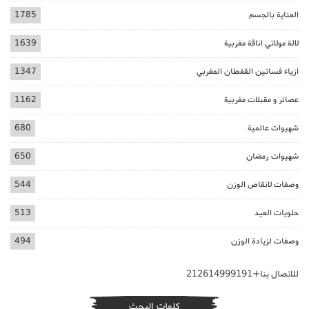
العناية بالجسم
1785
لالة مولاتي اناقة مغربية
1639
ازياء فساتين القفطان المغربي
1347
عصائر و مقبلات مغربية
1162
شهيوات عالمية
680
شهيوات رمضان
650
وصفات لانقاص الوزن
544
حلويات العيد
513
وصفات لزيادة الوزن
494
للاتصال بنا+212614999191
كلمات البحث