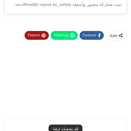
تمت مشاركة منشور بواسطة ‏‎rajoua es_sahely‎‏ (@‏‎rajoua.officiel‎‏)
Pinterest
WhatsApp
Facebook
شارك
قد يعجبك ايضا