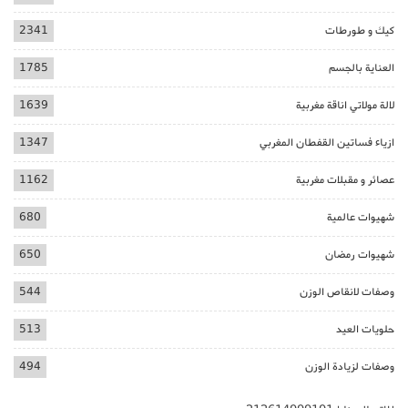
كيك و طورطات
2341
العناية بالجسم
1785
لالة مولاتي اناقة مغربية
1639
ازياء فساتين القفطان المغربي
1347
عصائر و مقبلات مغربية
1162
شهيوات عالمية
680
شهيوات رمضان
650
وصفات لانقاص الوزن
544
حلويات العيد
513
وصفات لزيادة الوزن
494