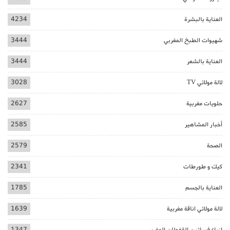
العناية بالبشرة
4234
شهيوات الطبخ المغربي
3444
العناية بالشعر
3444
لالة مولاتي TV
3028
حلويات مغربية
2627
أخبار المشاهير
2585
الصحة
2579
كيك و طورطات
2341
العناية بالجسم
1785
لالة مولاتي اناقة مغربية
1639
ازياء فساتين القفطان المغربي
1347