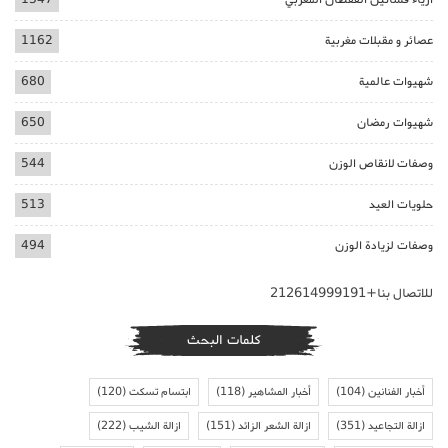
عصائر و مقبلات مغربية
1162
شهيوات عالمية
680
شهيوات رمضان
650
وصفات لانقاص الوزن
544
حلويات العيد
513
وصفات لزيادة الوزن
494
للاتصال بنا+212614999191
كلمات البحث
أخبار الفنانين
(104)
أخبار المشاهير
(118)
ابتسام تسكت
(120)
ازالة التجاعيد
(351)
ازالة الشعر الزائد
(151)
ازالة الشيب
(222)