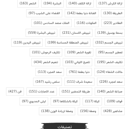
ازالة الكرش
(137)
ازالة الكلف
(140)
البشرة
(194)
الشعر
(163)
الطريقة
(130)
الفنانة دنيا بطمة
(142)
القضاء على الشيب
(97)
المقادير
(223)
المكونات
(116)
الملك محمد السادس
(101)
بسمة بوسيل
(139)
تبييض الاسنان
(231)
تبييض البشرة
(559)
تبييض الجسم
(332)
تبييض المنطقة الحساسة
(199)
تبييض اليدين
(119)
تعطير الجسم
(95)
تقوية الشعر
(109)
تكثيف الرموش
(101)
تكثيف الشعر
(195)
تلميع الاواني
(103)
تنعيم الشعر
(434)
حالات الشفاء
(124)
دنيا بطمة
(761)
سعد المجرد
(113)
سعد لمجرد
(226)
سعيدة شرف
(111)
سلمى رشيد
(167)
صباغة الشعر
(140)
طريقة التحضير
(151)
عدد الاصابات
(151)
فن
(427)
فوائد
(109)
كيكة
(117)
كيكة بالشكلاط
(97)
ليلى الحديوي
(97)
مشاهير
(428)
وصفة
(156)
وصفة لزيادة الوزن
(138)
تصنيفات