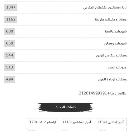
ازياء فساتين القفطان المغربي
1347
عصائر و مقبلات مغربية
1162
شهيوات عالمية
680
شهيوات رمضان
650
وصفات لانقاص الوزن
544
حلويات العيد
513
وصفات لزيادة الوزن
494
للاتصال بنا+212614999191
كلمات البحث
أخبار الفنانين
(104)
أخبار المشاهير
(118)
ابتسام تسكت
(120)