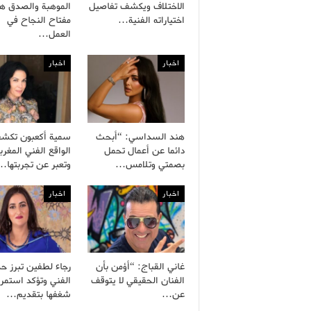
الاختلاف ويكشف تفاصيل
الموهبة والصدق هم
اختياراته الفنية…
مفتاح النجاح في
العمل…
اخبار
اخبار
هند السداسي: “أبحث
سمية أكعبون تكش
دائما عن أعمال تحمل
الواقع الفني المغرب
بصمتي وتلامس…
وتعبر عن تجربتها…
اخبار
اخبار
غاني القباج: “أؤمن بأن
رجاء لطفين تبرز ح
الفنان الحقيقي لا يتوقف
الفني وتؤكد استمرا
عن…
شغفها بتقديم…