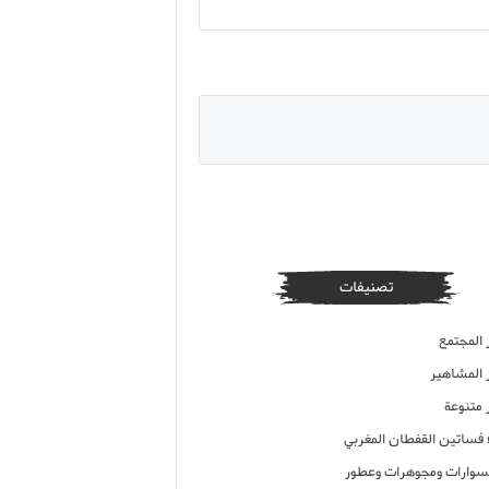
تصنيفات
 المجتمع
ر المشاهير
 متنوعة
ء فساتين القفطان المغربي
وارات ومجوهرات وعطور