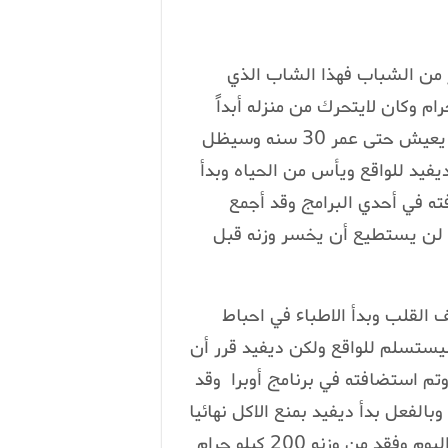
ير من الشباب فهذا الشاب الذي
يث والذي وصل وزنه الي 600 كيلو جرام وكان لايتحرك من منزله أبداً
ولايترك غرفته وفي عام 2003 قال له الاطباء أنه لن يعيش حتى عمر 30 سنه وسيظل
فيد للواقع ويأس من الحياه وبدأ
ته في أحدي البرامج وقد أجمع
نه لن يستطيع أن يخسر وزنه قبل
 القلب وبدأ الاطباء في احباط
ستسلم للواقع ولكن ديفيد قرر أن
تم استضافته في برنامج أوبرا وقد
لفعل بدأ ديفيد بمنع الاكل نهائيا
لفترات طويله وقام بعمل تمارين لمده 18 ساعه في اليوم وفقد من وزنه 200 كيلو جرام