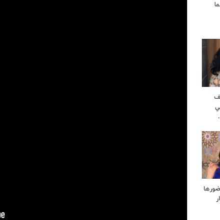
ا
ف
ي
ضورها
ر