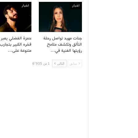
اخبار
اخبار
جنات مهيد تواصل رحلة
حمزة الفضلي يعبر
التألق وتكشف ملامح
فخره الكبير بتجارب 
رؤيتها الفنية في…
متنوعة على…
سابق
التالى
1 من 6٬935