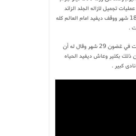
مليات تجميل لازاله الجلد الزائد
وبالفعل استطاع ديفيد خساره حوالي 568 كيلو في 18 شهر ووقف ديفيد امام العالم كله
ت .
وقام ديفيد بزياره الطبيب الذي قال له انه سيموت في غضون 29 شهر وقال له أن
ذلك بكتير وعاش ديفيد الحياه
دى كبير .