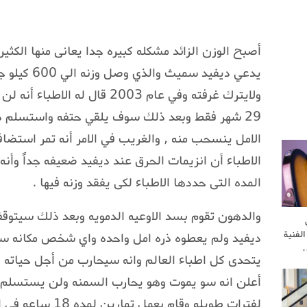
أصبح الوزن الزائد مشكله كبيره جدا يعانى منها الكث
يدعي ديفيد سم
29 شهر فقط وبعد ذلك سوف يلقي حتفه واستسلم دي
الامل ينسحب منه , والغريب في الامر أنه تمر استضاف
الاطباء أن انزيمات الحرق عند ديفيد ضعيفه جداً وأ
المده التى حددها الاطباء لكى يفقد وزنه فيها .
والدهون تقوم بسد الاوعيه الدمويه وبعد ذلك سيتوقف
لفنية
ديفيد ولم يعطوه ذره امل واحده واي شخص مكانه سي
…
يتحدى كل اطباء العالم وانه سيحارب من أجل حياته و
أعلن انه سو يموت وهو يحارب السمنه ولن يستسلم وبا