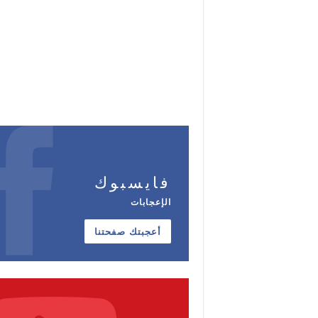
فايسبوك
الإعجابات
أعجبتك صفحتنا