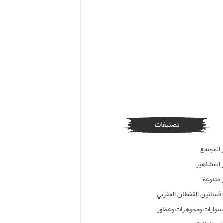
تصنيفات
 المجتمع
ر المشاهير
 متنوعة
ء فساتين القفطان المغربي
وارات ومجوهرات وعطور