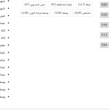
شهيو
680
كيكة
(117)
كيكة بالشكلاط
(97)
ليلى الحديوي
(97)
شهيو
مشاهير
(428)
وصفة
(156)
وصفة لزيادة الوزن
(138)
650
صور 
عصائ
544
لالة م
513
لالة 
494
مطبخ
مكيا
ميكرو
نصائ
نصائ
وصفا
وصفا
وصفا