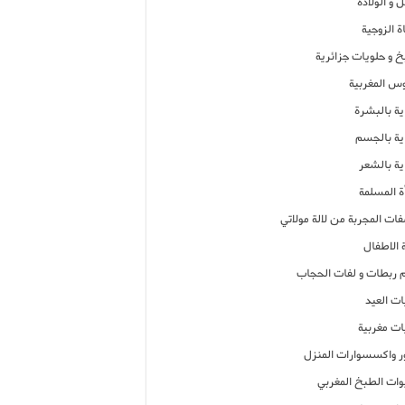
 و الولادة
ة الزوجية
خ و حلويات جزائرية
وس المغربية
ية بالبشرة
اية بالجسم
ية بالشعر
ة المسلمة
فات المجربة من لالة مولاتي
 الاطفال
م ربطات و لفات الحجاب
ات العيد
ات مغربية
ر واكسسوارات المنزل
ات الطبخ المغربي