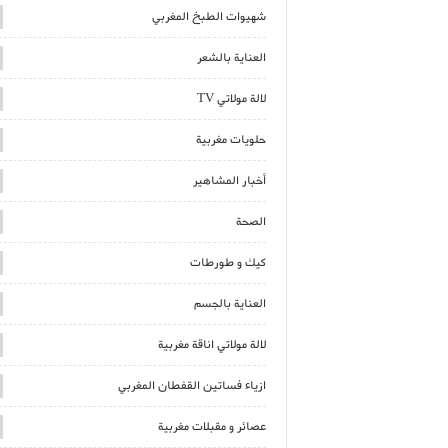
شهيوات الطبخ المغربي
العناية بالشعر
لالة مولاتي TV
حلويات مغربية
أخبار المشاهير
الصحة
كيك و طورطات
العناية بالجسم
لالة مولاتي اناقة مغربية
ازياء فساتين القفطان المغربي
عصائر و مقبلات مغربية