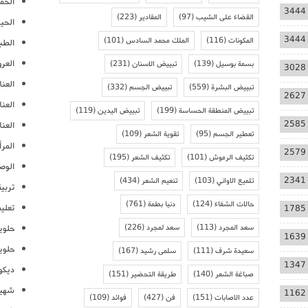
الحمل
3444
القضاء على الشيب
(97)
المقادير
(223)
الحيا
3444
المكونات
(116)
الملك محمد السادس
(101)
الطب
العر
بسمة بوسيل
(139)
تبييض الاسنان
(231)
3028
العنا
تبييض البشرة
(559)
تبييض الجسم
(332)
2627
العن
تبييض المنطقة الحساسة
(199)
تبييض اليدين
(119)
2585
العنا
تعطير الجسم
(95)
تقوية الشعر
(109)
المرأ
2579
تكثيف الرموش
(101)
تكثيف الشعر
(195)
الوص
2341
تلميع الاواني
(103)
تنعيم الشعر
(434)
تربية
حالات الشفاء
(124)
دنيا بطمة
(761)
تعلي
1785
سعد المجرد
(113)
سعد لمجرد
(226)
حلوي
1639
حلوي
سعيدة شرف
(111)
سلمى رشيد
(167)
1347
ديكو
صباغة الشعر
(140)
طريقة التحضير
(151)
شهيو
1162
عدد الاصابات
(151)
فن
(427)
فوائد
(109)