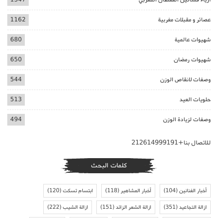
عصائر و مقبلات مغربية
1162
شهيوات عالمية
680
شهيوات رمضان
650
وصفات لانقاص الوزن
544
حلويات العيد
513
وصفات لزيادة الوزن
494
للاتصال بنا+212614999191
كلمات البحث
أخبار الفنانين
(104)
أخبار المشاهير
(118)
ابتسام تسكت
(120)
ازالة التجاعيد
(351)
ازالة الشعر الزائد
(151)
ازالة الشيب
(222)