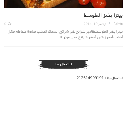
بيتزا بخبز الطوسط
Admin
نوفمبر 10, 2014
0
بيتزا بخبز الطوسطمقادير شرائح خبز شرائح السمك المعلب صلصة طماطم فلفل
أخضر وأحمر زيتون أخضر شرائح جبن موزريلا…
للاتصال بنا
للاتصال بنا+212614999191