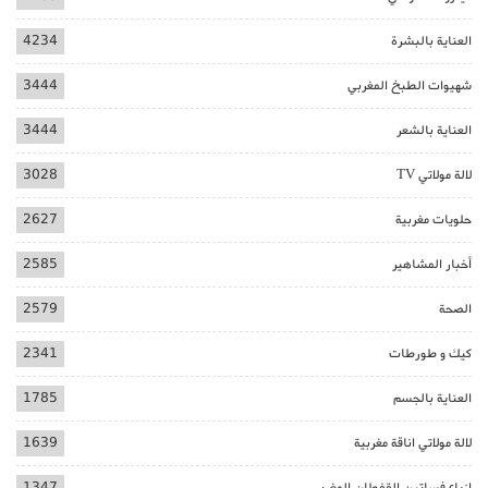
العناية بالبشرة
4234
شهيوات الطبخ المغربي
3444
العناية بالشعر
3444
لالة مولاتي TV
3028
حلويات مغربية
2627
أخبار المشاهير
2585
الصحة
2579
كيك و طورطات
2341
العناية بالجسم
1785
لالة مولاتي اناقة مغربية
1639
ازياء فساتين القفطان المغربي
1347