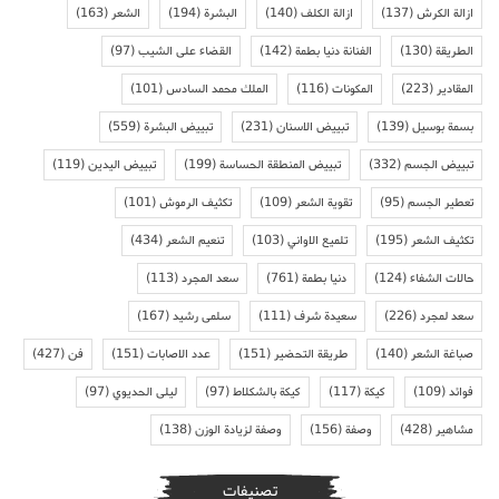
ازالة الكرش
(137)
ازالة الكلف
(140)
البشرة
(194)
الشعر
(163)
الطريقة
(130)
الفنانة دنيا بطمة
(142)
القضاء على الشيب
(97)
المقادير
(223)
المكونات
(116)
الملك محمد السادس
(101)
بسمة بوسيل
(139)
تبييض الاسنان
(231)
تبييض البشرة
(559)
تبييض الجسم
(332)
تبييض المنطقة الحساسة
(199)
تبييض اليدين
(119)
تعطير الجسم
(95)
تقوية الشعر
(109)
تكثيف الرموش
(101)
تكثيف الشعر
(195)
تلميع الاواني
(103)
تنعيم الشعر
(434)
حالات الشفاء
(124)
دنيا بطمة
(761)
سعد المجرد
(113)
سعد لمجرد
(226)
سعيدة شرف
(111)
سلمى رشيد
(167)
صباغة الشعر
(140)
طريقة التحضير
(151)
عدد الاصابات
(151)
فن
(427)
فوائد
(109)
كيكة
(117)
كيكة بالشكلاط
(97)
ليلى الحديوي
(97)
مشاهير
(428)
وصفة
(156)
وصفة لزيادة الوزن
(138)
تصنيفات