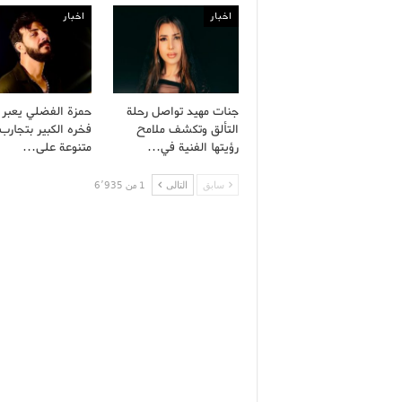
اخبار
اخبار
جنات مهيد تواصل رحلة
حمزة الفضلي يعبر
التألق وتكشف ملامح
فخره الكبير بتجارب 
رؤيتها الفنية في…
متنوعة على…
سابق
التالى
1 من 6٬935