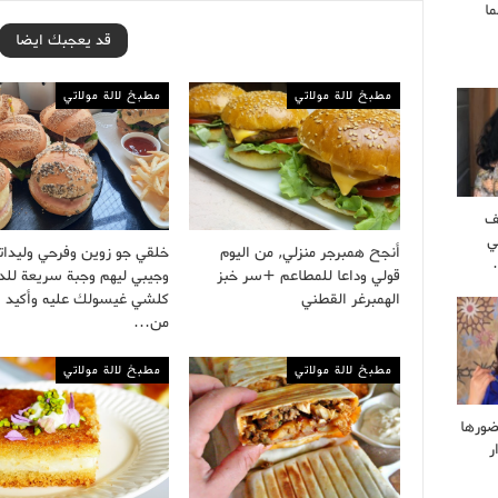
ا
قد يعجبك ايضا
مطبخ لالة مولاتي
مطبخ لالة مولاتي
ف
ي
أنجح همبرجر منزلي, من اليوم
خلقي جو زوين وفرحي وليدا
قولي وداعا للمطاعم +سر خبز
وجيبي ليهم وجبة سريعة للدا
الهمبرغر القطني
كلشي غيسولك عليه وأكيد
من…
مطبخ لالة مولاتي
مطبخ لالة مولاتي
ضورها
ر