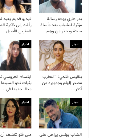
بدر هاري يوجه رسالة
فيديو قديم يعيد ل
مؤثرة للشباب بعد مأساة
رأفت إلى ذاكرة ال
سبتة ويحذر من وهم…
المغربي الأصيل
اخبار
اخبار
بلقيس فتحي: “المغرب
ابتسام العروسي ت
مصدر إلهام وجمهوره من
بثبات نحو السينما 
أكثر…
مجالا جديدا في…
اخبار
اخبار
الشاب يونس يراهن على
منى فتو تكشف أن