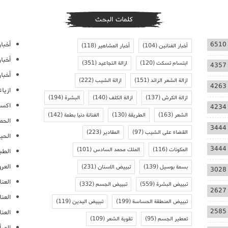
كلمات البحث
أخبار
6510
أخبار الفنانين
(104)
أخبار المشاهير
(118)
أخبا
ابتسام تسكت
(120)
ازالة التجاعيد
(351)
4357
أخبار
ازالة الشعر الزائد
(151)
ازالة الشيب
(222)
4263
ازيا
ازالة الكرش
(137)
ازالة الكلف
(140)
البشرة
(194)
اكسس
4234
الشعر
(163)
الطريقة
(130)
الفنانة دنيا بطمة
(142)
الحمل
3444
القضاء على الشيب
(97)
المقادير
(223)
الحيا
3444
المكونات
(116)
الملك محمد السادس
(101)
الطب
العر
بسمة بوسيل
(139)
تبييض الاسنان
(231)
3028
العنا
تبييض البشرة
(559)
تبييض الجسم
(332)
2627
العن
تبييض المنطقة الحساسة
(199)
تبييض اليدين
(119)
2585
العنا
تعطير الجسم
(95)
تقوية الشعر
(109)
المرأ