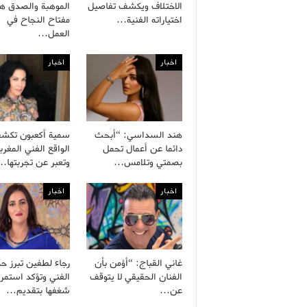
الاختلاف ويكشف تفاصيل
الموهبة والصدق هم
اختياراته الفنية…
مفتاح النجاح في
العمل…
اخبار
اخبار
هند السداسي: “أبحث
سمية أكعبون تكش
دائما عن أعمال تحمل
الواقع الفني المغرب
بصمتي وتلامس…
وتعبر عن تجربتها…
اخبار
اخبار
غاني القباج: “أؤمن بأن
رجاء لطفين تبرز ح
الفنان الحقيقي لا يتوقف
الفني وتؤكد استمرا
عن…
شغفها بتقديم…