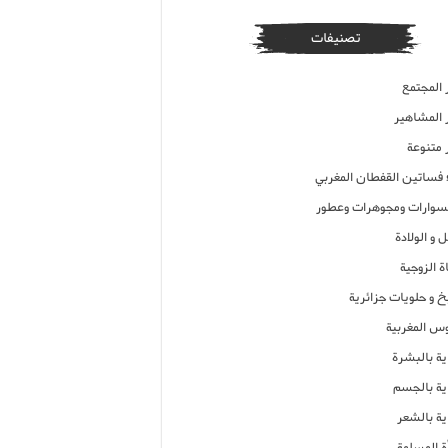
تصنيفات
 المجتمع
ر المشاهير
 متنوعة
ء فساتين القفطان المغربي
وارات ومجوهرات وعطور
 و الولادة
ة الزوجية
خ و حلويات جزائرية
وس المغربية
ية بالبشرة
اية بالجسم
ية بالشعر
ة المسلمة