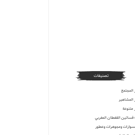
تصنيفات
 المجتمع
ر المشاهير
 متنوعة
ء فساتين القفطان المغربي
وارات ومجوهرات وعطور