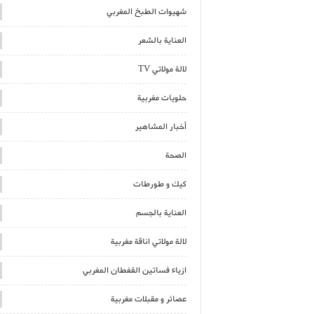
شهيوات الطبخ المغربي
العناية بالشعر
لالة مولاتي TV
حلويات مغربية
أخبار المشاهير
الصحة
كيك و طورطات
العناية بالجسم
لالة مولاتي اناقة مغربية
ازياء فساتين القفطان المغربي
عصائر و مقبلات مغربية