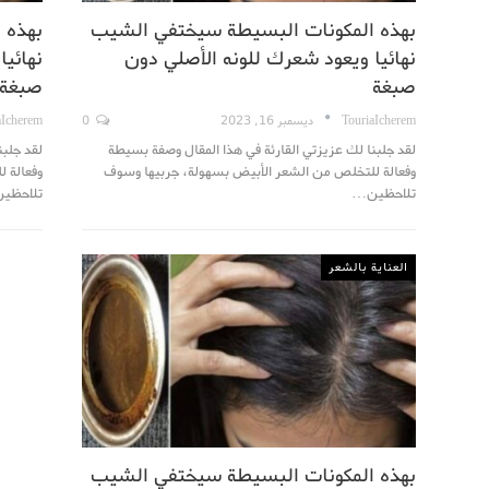
بهذه المكونات البسيطة سيختفي الشيب
بهذه 
نهائيا ويعود شعرك للونه الأصلي دون
نهائيا
صبغة
صبغة
TouriaIcherem
ديسمبر 16, 2023
0
aIcherem
لقد جلبنا لك عزيزتي القارئة في هذا المقال وصفة بسيطة
لقد جلبن
وفعالة للتخلص من الشعر الأبيض بسهولة، جربيها وسوف
وفعالة 
تلاحظين…
تلاحظي
العناية بالشعر
بهذه المكونات البسيطة سيختفي الشيب