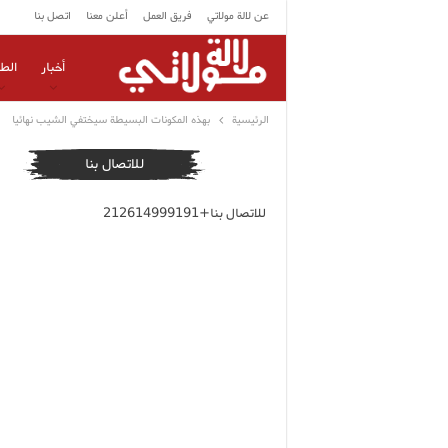
عن لالة مولاتي
فريق العمل
أعلن معنا
اتصل بنا
أخبار
الط
الرئيسية
بهذه المكونات البسيطة سيختفي الشيب نهائيا
للاتصال بنا
للاتصال بنا+212614999191