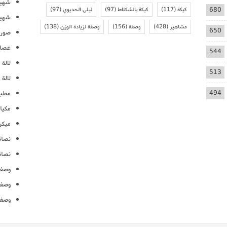
شهيو
680
كيكة
(117)
كيكة بالشكلاط
(97)
ليلى الحديوي
(97)
شهيو
مشاهير
(428)
وصفة
(156)
وصفة لزيادة الوزن
(138)
650
صور 
عصائ
544
لالة م
513
لالة 
494
مطبخ
مكيا
ميكرو
نصائ
نصائ
وصفا
وصفا
وصفا