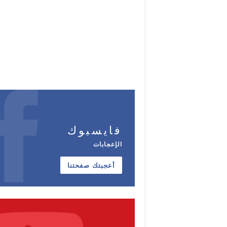
فايسبوك
الإعجابات
أعجبتك صفحتنا