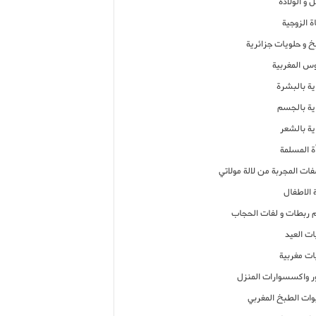
 و الولادة
ة الزوجية
خ و حلويات جزائرية
وس المغربية
ية بالبشرة
اية بالجسم
ية بالشعر
ة المسلمة
فات المجربة من لالة مولاتي
 الاطفال
م ربطات و لفات الحجاب
ات العيد
ات مغربية
ر واكسسوارات المنزل
ات الطبخ المغربي