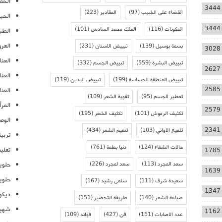
الحمل
3444
القضاء على الشيب
(97)
المقادير
(223)
الحيا
3444
المكونات
(116)
الملك محمد السادس
(101)
الطب
العر
بسمة بوسيل
(139)
تبييض الاسنان
(231)
3028
العنا
تبييض البشرة
(559)
تبييض الجسم
(332)
2627
العن
تبييض المنطقة الحساسة
(199)
تبييض اليدين
(119)
2585
العنا
تعطير الجسم
(95)
تقوية الشعر
(109)
المرأ
2579
تكثيف الرموش
(101)
تكثيف الشعر
(195)
الوص
2341
تلميع الاواني
(103)
تنعيم الشعر
(434)
تربية
حالات الشفاء
(124)
دنيا بطمة
(761)
تعلي
1785
سعد المجرد
(113)
سعد لمجرد
(226)
حلوي
1639
حلوي
سعيدة شرف
(111)
سلمى رشيد
(167)
1347
ديكو
صباغة الشعر
(140)
طريقة التحضير
(151)
شهيو
1162
عدد الاصابات
(151)
فن
(427)
فوائد
(109)