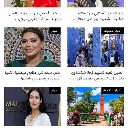
عبد العزيز الستاتي يبرز مكانة
سكينة فحصي تبرز حضورها الفني
الأغنية الشعبية ويواصل الدفاع…
بإحياء التراث المغربي بروح…
أخبار متنوعة
اخبار
الصين تعيد تشييد أزقة شفشاون
هدى سعد تبرز ملامح مرحلتها الفنية
داخل فضاء سياحي يجذب الزوار…
الجديدة وتعبر عن شغفها…
أخبار متنوعة
اخبار