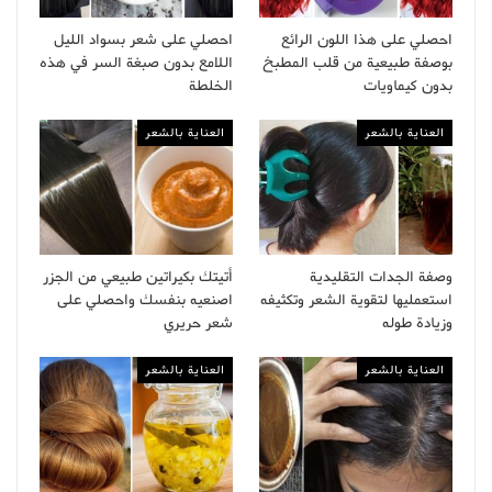
احصلي على هذا اللون الرائع
احصلي على شعر بسواد الليل
بوصفة طبيعية من قلب المطبخ
اللامع بدون صبغة السر في هذه
بدون كيماويات
الخلطة
العناية بالشعر
العناية بالشعر
وصفة الجدات التقليدية
أتيتك بكيراتين طبيعي من الجزر
استعمليها لتقوية الشعر وتكثيفه
اصنعيه بنفسك واحصلي على
وزيادة طوله
شعر حريري
العناية بالشعر
العناية بالشعر