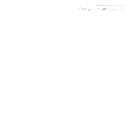
سابق
التالى
1 من 6٬932