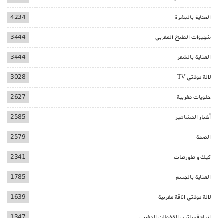
العناية بالبشرة
4234
شهيوات الطبخ المغربي
3444
العناية بالشعر
3444
لالة مولاتي TV
3028
حلويات مغربية
2627
أخبار المشاهير
2585
الصحة
2579
كيك و طورطات
2341
العناية بالجسم
1785
لالة مولاتي اناقة مغربية
1639
ازياء فساتين القفطان المغربي
1347