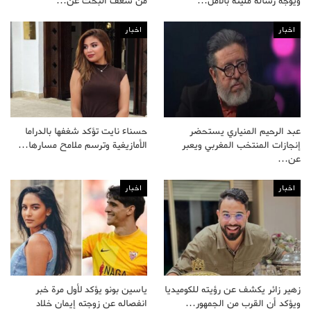
ويوجه رسالة مليئة بالأمل…
من شغف البحث عن…
اخبار
اخبار
عبد الرحيم المنياري يستحضر
حسناء نايت تؤكد شغفها بالدراما
إنجازات المنتخب المغربي ويعبر
الأمازيغية وترسم ملامح مسارها…
عن…
اخبار
اخبار
زهير زائر يكشف عن رؤيته للكوميديا
ياسين بونو يؤكد لأول مرة خبر
ويؤكد أن القرب من الجمهور…
انفصاله عن زوجته إيمان خلاد