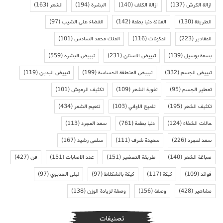
ازالة الكرش
(137)
ازالة الكلف
(140)
البشرة
(194)
الشعر
(163)
الطريقة
(130)
الفنانة دنيا بطمة
(142)
القضاء على الشيب
(97)
المقادير
(223)
المكونات
(116)
الملك محمد السادس
(101)
بسمة بوسيل
(139)
تبييض الاسنان
(231)
تبييض البشرة
(559)
تبييض الجسم
(332)
تبييض المنطقة الحساسة
(199)
تبييض اليدين
(119)
تعطير الجسم
(95)
تقوية الشعر
(109)
تكثيف الرموش
(101)
تكثيف الشعر
(195)
تلميع الاواني
(103)
تنعيم الشعر
(434)
حالات الشفاء
(124)
دنيا بطمة
(761)
سعد المجرد
(113)
سعد لمجرد
(226)
سعيدة شرف
(111)
سلمى رشيد
(167)
صباغة الشعر
(140)
طريقة التحضير
(151)
عدد الاصابات
(151)
فن
(427)
فوائد
(109)
كيكة
(117)
كيكة بالشكلاط
(97)
ليلى الحديوي
(97)
مشاهير
(428)
وصفة
(156)
وصفة لزيادة الوزن
(138)
تصنيفات