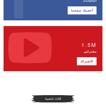
الإعجابات
أعجبتك صفحتنا
1.5M
مشتركين
الاشتراك
فئات شعبية