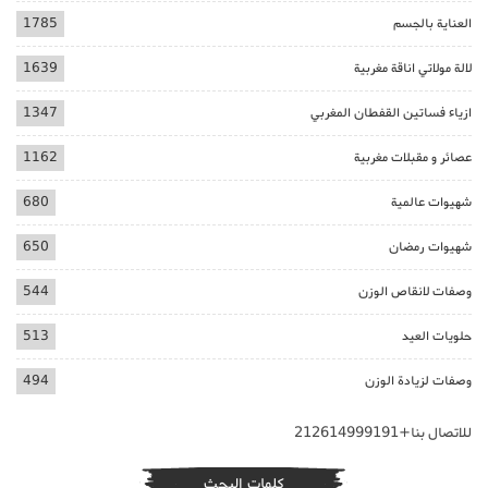
العناية بالجسم
1785
لالة مولاتي اناقة مغربية
1639
ازياء فساتين القفطان المغربي
1347
عصائر و مقبلات مغربية
1162
شهيوات عالمية
680
شهيوات رمضان
650
وصفات لانقاص الوزن
544
حلويات العيد
513
وصفات لزيادة الوزن
494
للاتصال بنا+212614999191
كلمات البحث