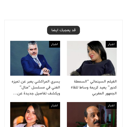
قد يعجبك ايضا
اخبار
اخبار
الفيلم السينمائي “السمطة
يسري المراكشي يعبر عن تميزه
كدور” يعيد كريمة وساط للقاء
الفني في مسلسل “منال”
الجمهور المغربي
ويكشف تفاصيل جديدة عن…
اخبار
اخبار