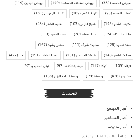
تبييض الجسم
(332)
تبييض المنطقة الحساسة
(199)
تبييض اليدين
(119)
تعطير الجسم
(95)
تقوية الشعر
(109)
تكثيف الرموش
(101)
تكثيف الشعر
(195)
تلميع الاواني
(103)
تنعيم الشعر
(434)
حالات الشفاء
(124)
دنيا بطمة
(761)
سعد المجرد
(113)
سعد لمجرد
(226)
سعيدة شرف
(111)
سلمى رشيد
(167)
صباغة الشعر
(140)
طريقة التحضير
(151)
عدد الاصابات
(151)
فن
(427)
فوائد
(109)
كيكة
(117)
كيكة بالشكلاط
(97)
ليلى الحديوي
(97)
مشاهير
(428)
وصفة
(156)
وصفة لزيادة الوزن
(138)
تصنيفات
أخبار المجتمع
أخبار المشاهير
أخبار متنوعة
ازياء فساتين القفطان المغربي