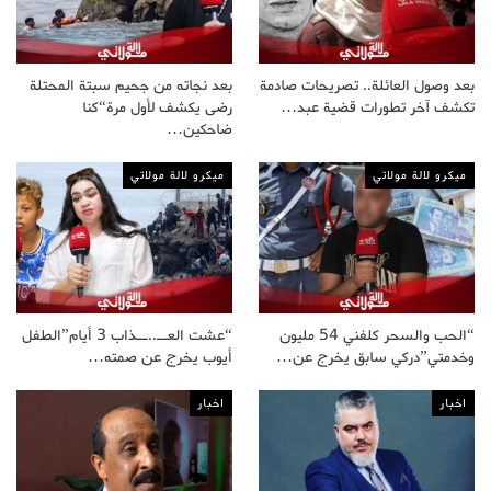
بعد وصول العائلة.. تصريحات صادمة
بعد نجاته من جحيم سبتة المحتلة
تكشف آخر تطورات قضية عبد…
رضى يكشف لأول مرة“كنا
ضاحكين…
ميكرو لالة مولاتي
ميكرو لالة مولاتي
“الحب والسحر كلفني 54 مليون
“عشت العــ..ــذاب 3 أيام”الطفل
وخدمتي”دركي سابق يخرج عن…
أيوب يخرج عن صمته…
اخبار
اخبار