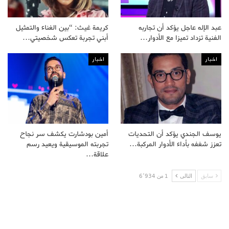
عبد الإله عاجل يؤكد أن تجاربه
كريمة غيث: “بين الغناء والتمثيل
الفنية تزداد تميزا مع الأدوار…
أبني تجربة تعكس شخصيتي…
اخبار
اخبار
يوسف الجندي يؤكد أن التحديات
أمين بودشارت يكشف سر نجاح
تعزز شغفه بأداء الأدوار المركبة…
تجربته الموسيقية ويعيد رسم
علاقة…
سابق
التالى
1 من 6٬934