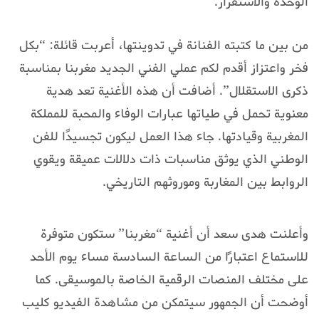
الوحدة والاستقرار.
من بين ما كتبته الفنانة في تدوينتها، أعربت قائلة: “بكل
فخر واعتزاز أقدم لكم عملي الفني الجديد مغربنا بمناسبة
ذكرى الاستقلال”. أضافت أن هذه الأغنية تعد هدية
معنوية تحمل في طياتها عبارات الوفاء والمحبة للمملكة
المغربية وقيادتها. جاء هذا العمل ليكون تجسيدًا للفن
الوطني الذي يوثق مناسبات ذات دلالات عميقة ويقوي
الروابط بين المغاربة وموروثهم التاريخي.
وأعلنت هدى سعد أن أغنية “مغربنا” ستكون متوفرة
للاستماع اعتبارًا من الساعة السادسة مساء يوم الأحد
على مختلف المنصات الرقمية الخاصة بالموسيقى. كما
أوضحت أن الجمهور سيتمكن من مشاهدة الفيديو كليب