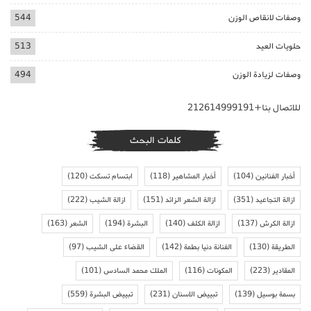
وصفات لانقاص الوزن
544
حلويات العيد
513
وصفات لزيادة الوزن
494
للاتصال بنا+212614999191
كلمات البحث
أخبار الفنانين
(104)
أخبار المشاهير
(118)
ابتسام تسكت
(120)
ازالة التجاعيد
(351)
ازالة الشعر الزائد
(151)
ازالة الشيب
(222)
ازالة الكرش
(137)
ازالة الكلف
(140)
البشرة
(194)
الشعر
(163)
الطريقة
(130)
الفنانة دنيا بطمة
(142)
القضاء على الشيب
(97)
المقادير
(223)
المكونات
(116)
الملك محمد السادس
(101)
بسمة بوسيل
(139)
تبييض الاسنان
(231)
تبييض البشرة
(559)