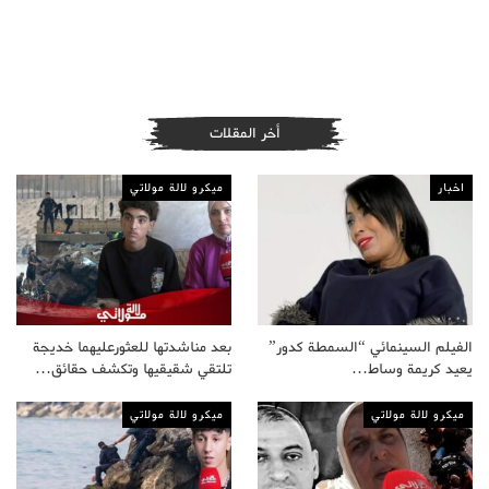
أخر المقلات
اخبار
ميكرو لالة مولاتي
الفيلم السينمائي “السمطة كدور”
بعد مناشدتها للعثورعليهما خديجة
يعيد كريمة وساط…
تلتقي شقيقيها وتكشف حقائق…
ميكرو لالة مولاتي
ميكرو لالة مولاتي