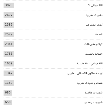
لالة مولاتي TV
3028
حلويات مغربية
2627
أخبار المشاهير
2585
الصحة
2579
كيك و طورطات
2341
العناية بالجسم
1785
لالة مولاتي اناقة مغربية
1639
ازياء فساتين القفطان المغربي
1347
عصائر و مقبلات مغربية
1162
شهيوات عالمية
680
شهيوات رمضان
650