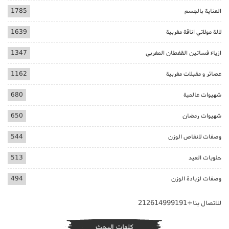
العناية بالجسم
1785
لالة مولاتي اناقة مغربية
1639
ازياء فساتين القفطان المغربي
1347
عصائر و مقبلات مغربية
1162
شهيوات عالمية
680
شهيوات رمضان
650
وصفات لانقاص الوزن
544
حلويات العيد
513
وصفات لزيادة الوزن
494
للاتصال بنا+212614999191
كلمات البحث