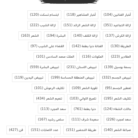
أخبار الفنانين
(104)
أخبار المشاهير
(118)
ابتسام تسكت
(120)
ازالة التجاعيد
(351)
ازالة الشعر الزائد
(151)
ازالة الشيب
(222)
ازالة الكرش
(137)
ازالة الكلف
(140)
البشرة
(194)
الشعر
(163)
الطريقة
(130)
الفنانة دنيا بطمة
(142)
القضاء على الشيب
(97)
المقادير
(223)
المكونات
(116)
الملك محمد السادس
(101)
بسمة بوسيل
(139)
تبييض الاسنان
(231)
تبييض البشرة
(559)
تبييض الجسم
(332)
تبييض المنطقة الحساسة
(199)
تبييض اليدين
(119)
تعطير الجسم
(95)
تقوية الشعر
(109)
تكثيف الرموش
(101)
تكثيف الشعر
(195)
تلميع الاواني
(103)
تنعيم الشعر
(434)
حالات الشفاء
(124)
دنيا بطمة
(761)
سعد المجرد
(113)
سعد لمجرد
(226)
سعيدة شرف
(111)
سلمى رشيد
(167)
صباغة الشعر
(140)
طريقة التحضير
(151)
عدد الاصابات
(151)
فن
(427)