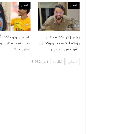
اخبار
اخبار
زهير زائر يكشف عن
ياسين بونو يؤكد لأ
رؤيته للكوميديا ويؤكد أن
خبر انفصاله عن زو
القرب من الجمهور…
إيمان خلاد
سابق
التالى
1 من 6٬932