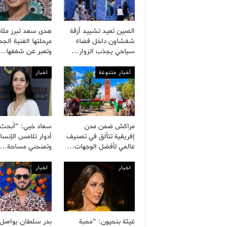
الصين تعيد تشييد أزقة
هدى سعد تبرز ملا
شفشاون داخل فضاء
مرحلتها الفنية الجد
سياحي يجذب الزوار…
وتعبر عن شغفها…
أخبار متنوعة
اخبار
مراكش ضمن مدن
سعاد خيي: “أبحث
إفريقية تتألق في تصنيف
أدوار تلامس الإنسا
عالمي لأفضل الوجهات…
وتمنحني مساحة…
اخبار
اخبار
غيثة بنحيون: “محبة
بدر سلطان يواصل ب