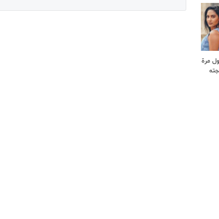
ول مرة
جته