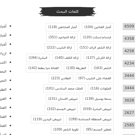
كلمات البحث
أخبار
6509
أخبار الفنانين
(104)
أخبار المشاهير
(118)
أخبا
ابتسام تسكت
(120)
ازالة التجاعيد
(351)
4358
أخبار
ازالة الشعر الزائد
(151)
ازالة الشيب
(222)
4258
ازيا
ازالة الكرش
(137)
ازالة الكلف
(140)
البشرة
(194)
اكسس
4234
الشعر
(163)
الطريقة
(130)
الفنانة دنيا بطمة
(142)
الحمل
3444
القضاء على الشيب
(97)
المقادير
(223)
الحيا
3444
المكونات
(116)
الملك محمد السادس
(101)
الطب
العر
بسمة بوسيل
(139)
تبييض الاسنان
(231)
3028
العنا
تبييض البشرة
(559)
تبييض الجسم
(332)
2627
العن
تبييض المنطقة الحساسة
(199)
تبييض اليدين
(119)
2585
العنا
تعطير الجسم
(95)
تقوية الشعر
(109)
المرأ