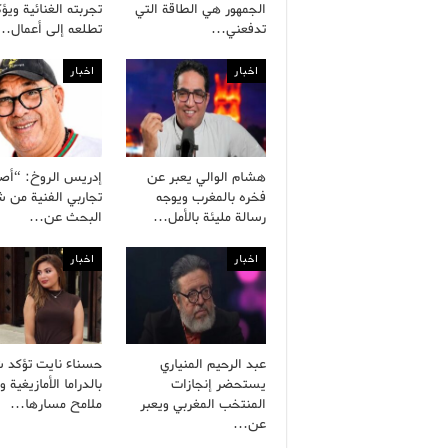
الجمهور هي الطاقة التي
تجربته الغنائية ويؤ
تدفعني…
تطلعه إلى أعمال…
اخبار
اخبار
هشام الوالي يعبر عن
إدريس الروخ: “أص
فخره بالمغرب ويوجه
تجاربي الفنية من
رسالة مليئة بالأمل…
البحث عن…
اخبار
اخبار
عبد الرحيم المنياري
حسناء نايت تؤكد ش
يستحضر إنجازات
بالدراما الأمازيغية 
المنتخب المغربي ويعبر
ملامح مسارها…
عن…