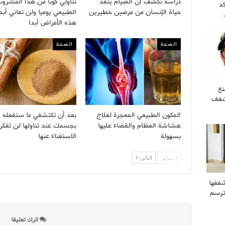
دراسة تكشف أن الصيام ينقذ
تناولي كوبا من هذا المشرو
كد
حياة الإنسان من مرضين خطيرين
الطبيعي يوميا ولن تعاني أبد
هذه الأمراض أبدا
الصحة
الصحة
نع
 شغف
المكون الطبيعي المعجزة لعلاج
بعد أن تكتشفي ما ستفعله ا
هشاشة العظام والقضاء عليها
بجسمك عند تناولها لن تفكر
بسهولة
الاستغناء عنها
سابق
التالى
غفها
وترسم
اترك تعليقا