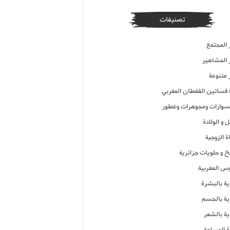
تصنيفات
 المجتمع
ر المشاهير
 متنوعة
ء فساتين القفطان المغربي
وارات ومجوهرات وعطور
 و الولادة
ة الزوجية
خ و حلويات جزائرية
وس المغربية
ية بالبشرة
اية بالجسم
ية بالشعر
ة المسلمة