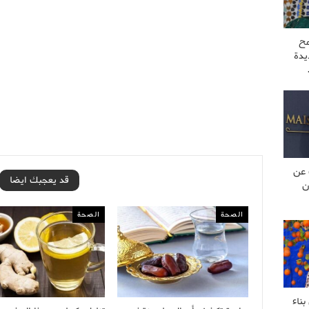
مح
يدة
 عن
قد يعجبك ايضا
ن
الصحة
الصحة
ناء