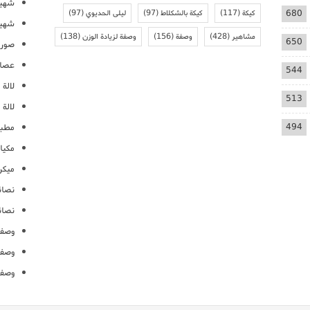
شهيو
680
كيكة
(117)
كيكة بالشكلاط
(97)
ليلى الحديوي
(97)
شهيو
مشاهير
(428)
وصفة
(156)
وصفة لزيادة الوزن
(138)
650
صور 
عصائ
544
لالة م
513
لالة 
494
مطبخ
مكيا
ميكرو
نصائ
نصائ
وصفا
وصفا
وصفا