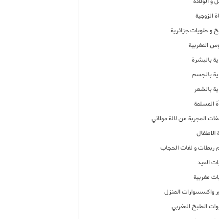
 و الولادة
ة الزوجية
خ و حلويات جزائرية
وس المغربية
ية بالبشرة
اية بالجسم
ية بالشعر
ة المسلمة
فات المجربة من لالة مولاتي
 الاطفال
م ربطات و لفات الحجاب
ات العيد
ات مغربية
ر واكسسوارات المنزل
ات الطبخ المغربي