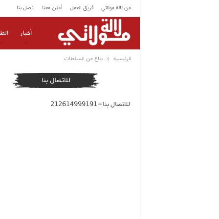
عن لالة مولاتي
فريق العمل
أعلن معنا
اتصل بنا
أخبار
الط
الرئيسية
بلاغ من السلطات
للاتصال بنا
للاتصال بنا+212614999191