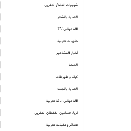
شهيوات الطبخ المغربي
العناية بالشعر
لالة مولاتي TV
حلويات مغربية
أخبار المشاهير
الصحة
كيك و طورطات
العناية بالجسم
لالة مولاتي اناقة مغربية
ازياء فساتين القفطان المغربي
عصائر و مقبلات مغربية