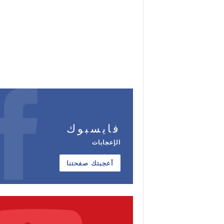
فايسبوك
الإعجابات
أعجبتك صفحتنا