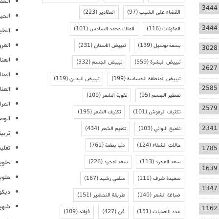
الحمل
3444
القضاء على الشيب
(97)
المقادير
(223)
الحيا
3444
المكونات
(116)
الملك محمد السادس
(101)
الطب
العر
بسمة بوسيل
(139)
تبييض الاسنان
(231)
3028
العنا
تبييض البشرة
(559)
تبييض الجسم
(332)
2627
العن
تبييض المنطقة الحساسة
(199)
تبييض اليدين
(119)
2585
العنا
تعطير الجسم
(95)
تقوية الشعر
(109)
المرأ
2579
تكثيف الرموش
(101)
تكثيف الشعر
(195)
الوص
2341
تلميع الاواني
(103)
تنعيم الشعر
(434)
تربية
حالات الشفاء
(124)
دنيا بطمة
(761)
تعلي
1785
سعد المجرد
(113)
سعد لمجرد
(226)
حلوي
1639
حلوي
سعيدة شرف
(111)
سلمى رشيد
(167)
1347
ديكو
صباغة الشعر
(140)
طريقة التحضير
(151)
شهيو
1162
عدد الاصابات
(151)
فن
(427)
فوائد
(109)