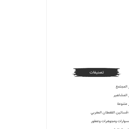
تصنيفات
 المجتمع
ر المشاهير
 متنوعة
ء فساتين القفطان المغربي
وارات ومجوهرات وعطور