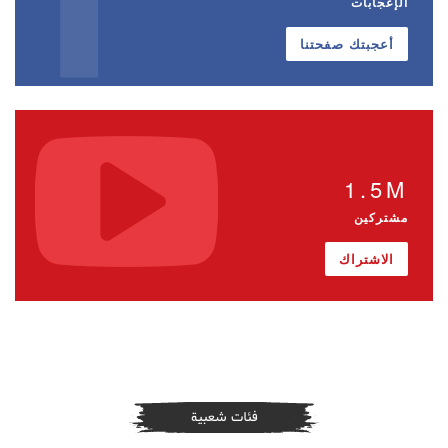
الإعجابات
أعجبتك صفحتنا
1.5M
مشتركين
الاشتراك
فئات شعبية