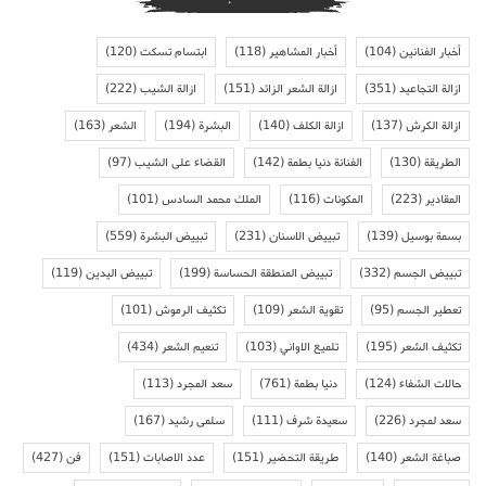
أخبار الفنانين
(104)
أخبار المشاهير
(118)
ابتسام تسكت
(120)
ازالة التجاعيد
(351)
ازالة الشعر الزائد
(151)
ازالة الشيب
(222)
ازالة الكرش
(137)
ازالة الكلف
(140)
البشرة
(194)
الشعر
(163)
الطريقة
(130)
الفنانة دنيا بطمة
(142)
القضاء على الشيب
(97)
المقادير
(223)
المكونات
(116)
الملك محمد السادس
(101)
بسمة بوسيل
(139)
تبييض الاسنان
(231)
تبييض البشرة
(559)
تبييض الجسم
(332)
تبييض المنطقة الحساسة
(199)
تبييض اليدين
(119)
تعطير الجسم
(95)
تقوية الشعر
(109)
تكثيف الرموش
(101)
تكثيف الشعر
(195)
تلميع الاواني
(103)
تنعيم الشعر
(434)
حالات الشفاء
(124)
دنيا بطمة
(761)
سعد المجرد
(113)
سعد لمجرد
(226)
سعيدة شرف
(111)
سلمى رشيد
(167)
صباغة الشعر
(140)
طريقة التحضير
(151)
عدد الاصابات
(151)
فن
(427)