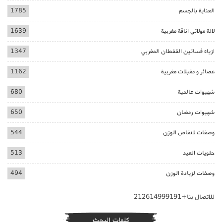
العناية بالجسم
1785
لالة مولاتي اناقة مغربية
1639
ازياء فساتين القفطان المغربي
1347
عصائر و مقبلات مغربية
1162
شهيوات عالمية
680
شهيوات رمضان
650
وصفات لانقاص الوزن
544
حلويات العيد
513
وصفات لزيادة الوزن
494
للاتصال بنا+212614999191
كلمات البحث