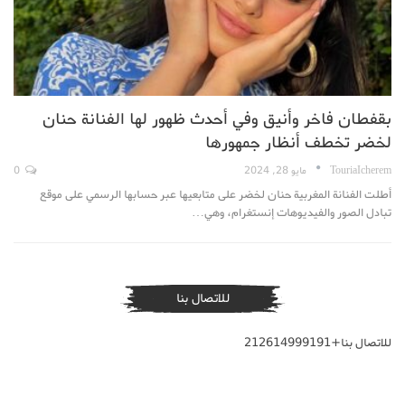
بقفطان فاخر وأنيق وفي أحدث ظهور لها الفنانة حنان
لخضر تخطف أنظار جمهورها
TouriaIcherem
مايو 28, 2024
0
أطلت الفنانة المغربية حنان لخضر على متابعيها عبر حسابها الرسمي على موقع
تبادل الصور والفيديوهات إنستغرام، وهي…
للاتصال بنا
للاتصال بنا+212614999191