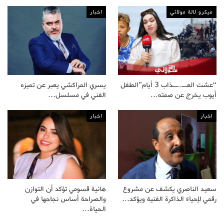
ميكرو لالة مولاتي
اخبار
“عشت العــ..ــذاب 3 أيام”الطفل
يسري المراكشي يعبر عن تميزه
أيوب يخرج عن صمته…
الفني في مسلسل…
اخبار
اخبار
سعيد الناصري يكشف عن مشروع
هانية قسومي تؤكد أن التوازن
رقمي لإحياء الذاكرة الفنية ويؤكد…
والصراحة أساس نجاحها في
الحياة…