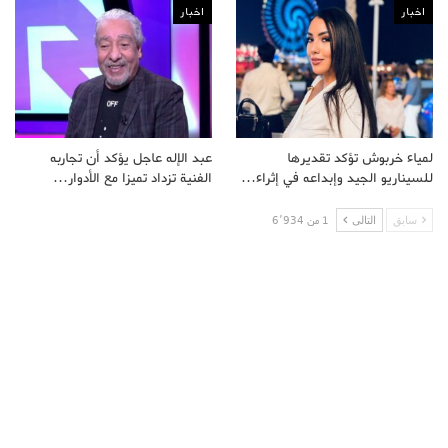
اخبار
اخبار
لمياء خربوش تؤكد تقديرها
عبد الإله عاجل يؤكد أن تجاربه
للسيناريو الجيد وإبداعه في إثراء…
الفنية تزداد تميزا مع الأدوار…
سابق
التالى
1 من 6٬934