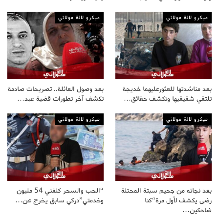
ميكرو لالة مولاتي
ميكرو لالة مولاتي
بعد مناشدتها للعثورعليهما خديجة
بعد وصول العائلة.. تصريحات صادمة
تلتقي شقيقيها وتكشف حقائق…
تكشف آخر تطورات قضية عبد…
ميكرو لالة مولاتي
ميكرو لالة مولاتي
بعد نجاته من جحيم سبتة المحتلة
“الحب والسحر كلفني 54 مليون
رضى يكشف لأول مرة“كنا
وخدمتي”دركي سابق يخرج عن…
ضاحكين…