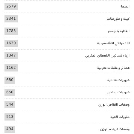
الصحة
2579
كيك و طورطات
2341
العناية بالجسم
1785
لالة مولاتي اناقة مغربية
1639
ازياء فساتين القفطان المغربي
1347
عصائر و مقبلات مغربية
1162
شهيوات عالمية
680
شهيوات رمضان
650
وصفات لانقاص الوزن
544
حلويات العيد
513
وصفات لزيادة الوزن
494