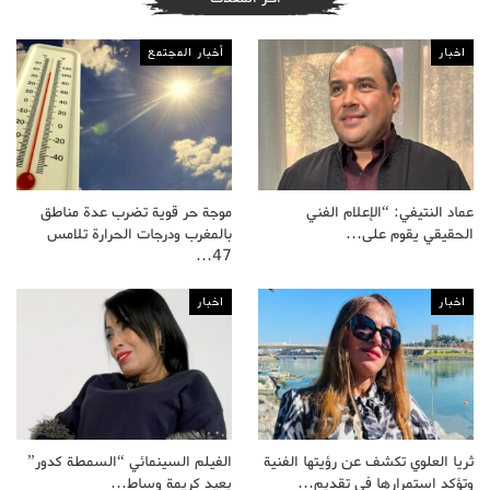
اخبار
أخبار المجتمع
عماد النتيفي: “الإعلام الفني
موجة حر قوية تضرب عدة مناطق
الحقيقي يقوم على…
بالمغرب ودرجات الحرارة تلامس
47…
اخبار
اخبار
ثريا العلوي تكشف عن رؤيتها الفنية
الفيلم السينمائي “السمطة كدور”
وتؤكد استمرارها في تقديم…
يعيد كريمة وساط…