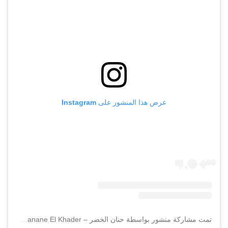
عرض هذا المنشور على Instagram
تمت مشاركة منشور بواسطة ‏‎حنان الخضر – Hanane El Khader‎‏ (@‏‎elkhaderhananofficiel‎‏)