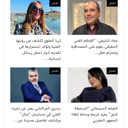
اخبار
اخبار
عماد النتيفي: “الإعلام الفني
ثريا العلوي تكشف عن رؤيتها
الحقيقي يقوم على المصداقية
الفنية وتؤكد استمرارها في
واحترام عقل…
تقديم أدوار تحمل رسائل
إنسانية…
اخبار
اخبار
الفيلم السينمائي “السمطة
يسري المراكشي يعبر عن تميزه
كدور” يعيد كريمة وساط للقاء
الفني في مسلسل “منال”
الجمهور المغربي
ويكشف تفاصيل جديدة عن…