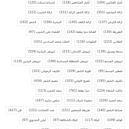
أخبار الفنانين
(104)
أخبار المشاهير
(118)
ابتسام تسكت
(120)
ازالة التجاعيد
(351)
ازالة الشعر الزائد
(151)
ازالة الشيب
(222)
ازالة الكرش
(137)
ازالة الكلف
(140)
البشرة
(194)
الشعر
(163)
الطريقة
(130)
الفنانة دنيا بطمة
(142)
القضاء على الشيب
(97)
المقادير
(223)
المكونات
(116)
الملك محمد السادس
(101)
بسمة بوسيل
(139)
تبييض الاسنان
(231)
تبييض البشرة
(559)
تبييض الجسم
(332)
تبييض المنطقة الحساسة
(199)
تبييض اليدين
(119)
تعطير الجسم
(95)
تقوية الشعر
(109)
تكثيف الرموش
(101)
تكثيف الشعر
(195)
تلميع الاواني
(103)
تنعيم الشعر
(434)
حالات الشفاء
(124)
دنيا بطمة
(761)
سعد المجرد
(113)
سعد لمجرد
(226)
سعيدة شرف
(111)
سلمى رشيد
(167)
صباغة الشعر
(140)
طريقة التحضير
(151)
عدد الاصابات
(151)
فن
(427)
فوائد
(109)
كيكة
(117)
كيكة بالشكلاط
(97)
ليلى الحديوي
(97)