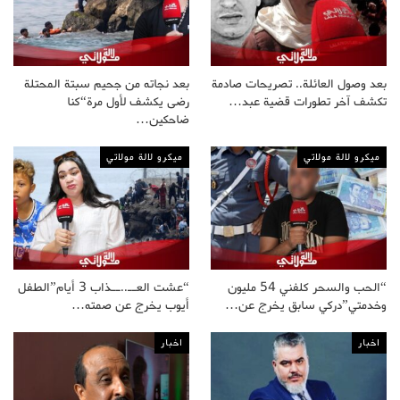
بعد وصول العائلة.. تصريحات صادمة
بعد نجاته من جحيم سبتة المحتلة
تكشف آخر تطورات قضية عبد…
رضى يكشف لأول مرة“كنا
ضاحكين…
ميكرو لالة مولاتي
ميكرو لالة مولاتي
“الحب والسحر كلفني 54 مليون
“عشت العــ..ــذاب 3 أيام”الطفل
وخدمتي”دركي سابق يخرج عن…
أيوب يخرج عن صمته…
اخبار
اخبار