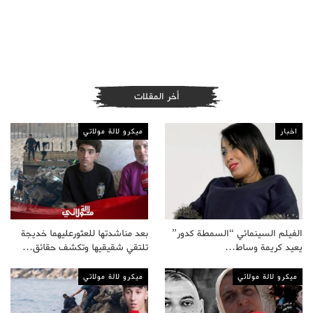
أخر المقلات
اخبار
ميكرو لالة مولاتي
الفيلم السينمائي “السمطة كدور”
بعد مناشدتها للعثورعليهما خديجة
يعيد كريمة وساط…
تلتقي شقيقيها وتكشف حقائق…
ميكرو لالة مولاتي
ميكرو لالة مولاتي