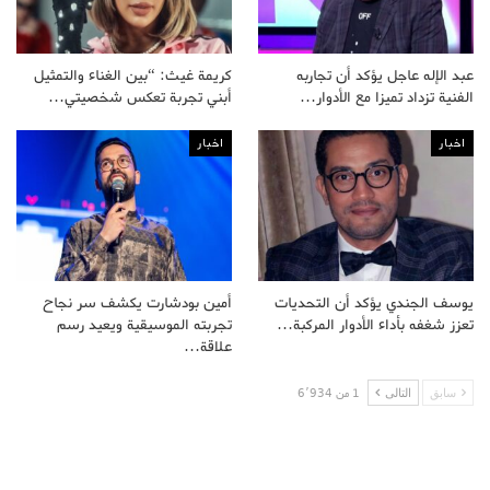
عبد الإله عاجل يؤكد أن تجاربه
كريمة غيث: “بين الغناء والتمثيل
الفنية تزداد تميزا مع الأدوار…
أبني تجربة تعكس شخصيتي…
اخبار
اخبار
يوسف الجندي يؤكد أن التحديات
أمين بودشارت يكشف سر نجاح
تعزز شغفه بأداء الأدوار المركبة…
تجربته الموسيقية ويعيد رسم
علاقة…
سابق
التالى
1 من 6٬934