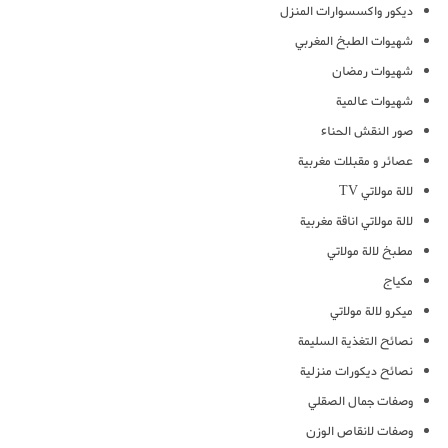
ديكور واكسسوارات المنزل
شهيوات الطبخ المغربي
شهيوات رمضان
شهيوات عالمية
صور النقش الحناء
عصائر و مقبلات مغربية
لالة مولاتي TV
لالة مولاتي اناقة مغربية
مطبخ لالة مولاتي
مكياج
ميكرو لالة مولاتي
نصائح التغذية السليمة
نصائح ديكورات منزلية
وصفات جمال الصقلي
وصفات لانقاص الوزن