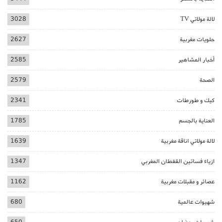
لالة مولاتي TV
3028
حلويات مغربية
2627
أخبار المشاهير
2585
الصحة
2579
كيك و طورطات
2341
العناية بالجسم
1785
لالة مولاتي اناقة مغربية
1639
ازياء فساتين القفطان المغربي
1347
عصائر و مقبلات مغربية
1162
شهيوات عالمية
680