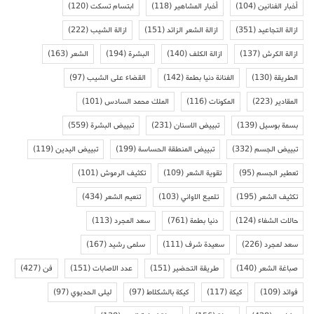
أخبار الفنانين
(104)
أخبار المشاهير
(118)
ابتسام تسكت
(120)
ازالة التجاعيد
(351)
ازالة الشعر الزائد
(151)
ازالة الشيب
(222)
ازالة الكرش
(137)
ازالة الكلف
(140)
البشرة
(194)
الشعر
(163)
الطريقة
(130)
الفنانة دنيا بطمة
(142)
القضاء على الشيب
(97)
المقادير
(223)
المكونات
(116)
الملك محمد السادس
(101)
بسمة بوسيل
(139)
تبييض الاسنان
(231)
تبييض البشرة
(559)
تبييض الجسم
(332)
تبييض المنطقة الحساسة
(199)
تبييض اليدين
(119)
تعطير الجسم
(95)
تقوية الشعر
(109)
تكثيف الرموش
(101)
تكثيف الشعر
(195)
تلميع الاواني
(103)
تنعيم الشعر
(434)
حالات الشفاء
(124)
دنيا بطمة
(761)
سعد المجرد
(113)
سعد لمجرد
(226)
سعيدة شرف
(111)
سلمى رشيد
(167)
صباغة الشعر
(140)
طريقة التحضير
(151)
عدد الاصابات
(151)
فن
(427)
فوائد
(109)
كيكة
(117)
كيكة بالشكلاط
(97)
ليلى الحديوي
(97)