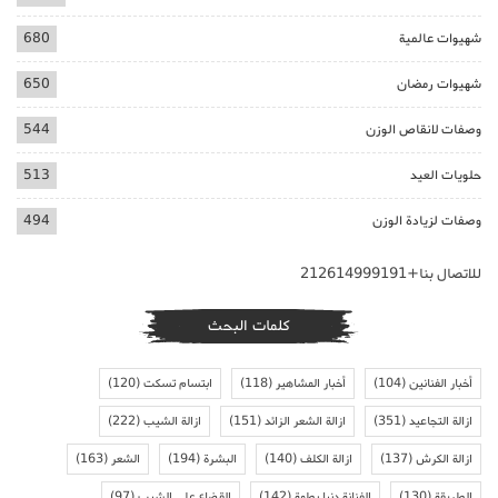
شهيوات عالمية
680
شهيوات رمضان
650
وصفات لانقاص الوزن
544
حلويات العيد
513
وصفات لزيادة الوزن
494
للاتصال بنا+212614999191
كلمات البحث
أخبار الفنانين
(104)
أخبار المشاهير
(118)
ابتسام تسكت
(120)
ازالة التجاعيد
(351)
ازالة الشعر الزائد
(151)
ازالة الشيب
(222)
ازالة الكرش
(137)
ازالة الكلف
(140)
البشرة
(194)
الشعر
(163)
الطريقة
(130)
الفنانة دنيا بطمة
(142)
القضاء على الشيب
(97)