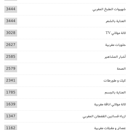
شهيوات الطبخ المغربي
3444
العناية بالشعر
3444
لالة مولاتي TV
3028
حلويات مغربية
2627
أخبار المشاهير
2585
الصحة
2579
كيك و طورطات
2341
العناية بالجسم
1785
لالة مولاتي اناقة مغربية
1639
ازياء فساتين القفطان المغربي
1347
عصائر و مقبلات مغربية
1162