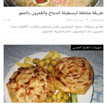
طريقة مختلفة لبسطيلة الدجاج والقمرون بالصور
Lalamoulati
أبريل 12, 2015
0
مقادير بسيطلات دجاجة -كيلو قمرون مقشر ونحتفض بالقشرة -3فلفلات حمراء
مشويين -حك شومبنيون -شعرية صينية -معدنوس…
شهيوات الطبخ المغربي