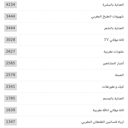
العناية بالبشرة
4234
شهيوات الطبخ المغربي
3444
العناية بالشعر
3444
لالة مولاتي TV
3028
حلويات مغربية
2627
أخبار المشاهير
2585
الصحة
2579
كيك و طورطات
2341
العناية بالجسم
1785
لالة مولاتي اناقة مغربية
1639
ازياء فساتين القفطان المغربي
1347