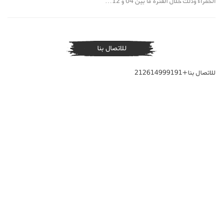
الحمراء وذلك خلال الفترة ما بين 04 و 12…
للاتصال بنا
للاتصال بنا+212614999191