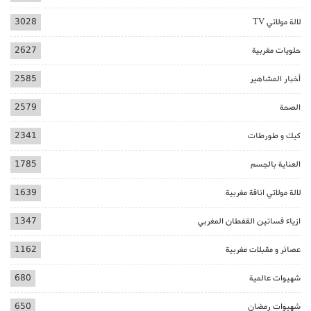
لالة مولاتي TV
3028
حلويات مغربية
2627
أخبار المشاهير
2585
الصحة
2579
كيك و طورطات
2341
العناية بالجسم
1785
لالة مولاتي اناقة مغربية
1639
ازياء فساتين القفطان المغربي
1347
عصائر و مقبلات مغربية
1162
شهيوات عالمية
680
شهيوات رمضان
650