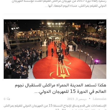
رسميا..إلغاء دورة 2017 من مهرجان مراكش للفيلم أعلنت مؤسسة المهرجان
الدولي للفيلم بمراكش، مساء اليوم الجمعة، أنها…
اخبار
هكذا تستعد المدينة الحمراء مراكش لاستقبال نجوم
العالم في الدورة 15 للمهرجان الدولي…
Lalamoulati
ديسمبر 3, 2015
0
الإستعدادات على قدم وساق لإنجاح النسخة 15 من المهرجان الدولي للفيلم بمراكش