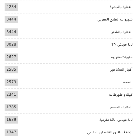
العناية بالبشرة
4234
شهيوات الطبخ المغربي
3444
العناية بالشعر
3444
لالة مولاتي TV
3028
حلويات مغربية
2627
أخبار المشاهير
2585
الصحة
2579
كيك و طورطات
2341
العناية بالجسم
1785
لالة مولاتي اناقة مغربية
1639
ازياء فساتين القفطان المغربي
1347