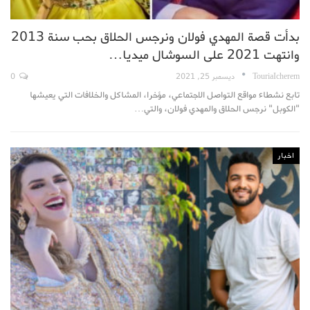
بدأت قصة المهدي فولان ونرجس الحلاق بحب سنة 2013
وانتهت 2021 على السوشال ميديا…
TouriaIcherem
ديسمبر 25, 2021
0
تابع نشطاء مواقع التواصل الاجتماعي، مؤخرا، المشاكل والخلافات التي يعيشها
"الكوبل" نرجس الحلاق والمهدي فولان، والتي…
اخبار