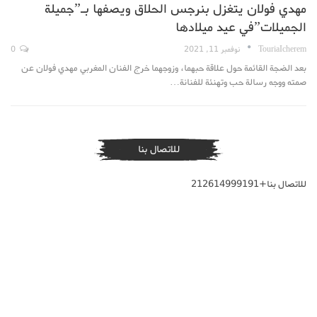
مهدي فولان يتغزل بنرجس الحلاق ويصفها بـ”جميلة
الجميلات”في عيد ميلادها
TouriaIcherem
نوفمبر 11, 2021
0
بعد الضجة القائمة حول علاقة حبهما، وزوجهما خرج الفنان المغربي مهدي فولان عن
صمته ووجه رسالة حب وتهنئة للفنانة…
للاتصال بنا
للاتصال بنا+212614999191