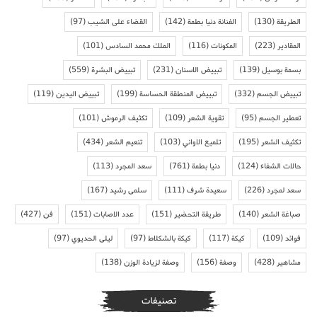
الطريقة
(130)
الفنانة دنيا بطمة
(142)
القضاء على الشيب
(97)
المقادير
(223)
المكونات
(116)
الملك محمد السادس
(101)
بسمة بوسيل
(139)
تبييض الاسنان
(231)
تبييض البشرة
(559)
تبييض الجسم
(332)
تبييض المنطقة الحساسة
(199)
تبييض اليدين
(119)
تعطير الجسم
(95)
تقوية الشعر
(109)
تكثيف الرموش
(101)
تكثيف الشعر
(195)
تلميع الاواني
(103)
تنعيم الشعر
(434)
حالات الشفاء
(124)
دنيا بطمة
(761)
سعد المجرد
(113)
سعد لمجرد
(226)
سعيدة شرف
(111)
سلمى رشيد
(167)
صباغة الشعر
(140)
طريقة التحضير
(151)
عدد الاصابات
(151)
فن
(427)
فوائد
(109)
كيكة
(117)
كيكة بالشكلاط
(97)
ليلى الحديوي
(97)
مشاهير
(428)
وصفة
(156)
وصفة لزيادة الوزن
(138)
تصنيفات