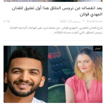
بعد انفصاله عن نرجس الحلاق هذا أول تعليق للفنان
المهدي فولان
TouriaIcherem
ديسمبر 23, 2021
0
خرج الفنان المغربي، المهدي فولان، عن صمته ليرد على اتهامات أم ابنته الفنانة
نرجس الحلاق، التي أعلنت مساء الثلاثاء،…
اخبار