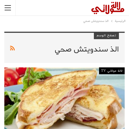
الرئيسية
الذ سندويتش صحي
تصفح الوسم
الذ سندويتش صحي
لالة مولاتي TV