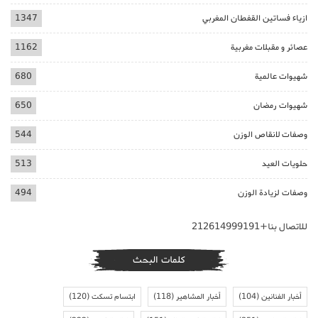
ازياء فساتين القفطان المغربي
1347
عصائر و مقبلات مغربية
1162
شهيوات عالمية
680
شهيوات رمضان
650
وصفات لانقاص الوزن
544
حلويات العيد
513
وصفات لزيادة الوزن
494
للاتصال بنا+212614999191
كلمات البحث
أخبار الفنانين
(104)
أخبار المشاهير
(118)
ابتسام تسكت
(120)