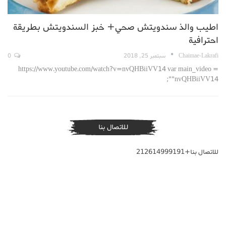
اطيب والذ سندويتش صحي+ خبز السندويتش بطريقة
احترافية
Chaimae-Lakrafi
سبتمبر 25, 2018
0
https://www.youtube.com/watch?v=nvQHBiiVV14 var main_video =
"nvQHBiiVV14";
للاتصال بنا
للاتصال بنا+212614999191