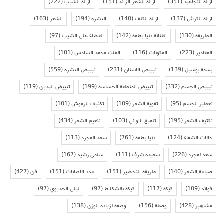
ازالة التجاعيد
(351)
ازالة الشعر الزائد
(151)
ازالة الشيب
(222)
ازالة الكرش
(137)
ازالة الكلف
(140)
البشرة
(194)
الشعر
(163)
الطريقة
(130)
الفنانة دنيا بطمة
(142)
القضاء على الشيب
(97)
المقادير
(223)
المكونات
(116)
الملك محمد السادس
(101)
بسمة بوسيل
(139)
تبييض الاسنان
(231)
تبييض البشرة
(559)
تبييض الجسم
(332)
تبييض المنطقة الحساسة
(199)
تبييض اليدين
(119)
تعطير الجسم
(95)
تقوية الشعر
(109)
تكثيف الرموش
(101)
تكثيف الشعر
(195)
تلميع الاواني
(103)
تنعيم الشعر
(434)
حالات الشفاء
(124)
دنيا بطمة
(761)
سعد المجرد
(113)
سعد لمجرد
(226)
سعيدة شرف
(111)
سلمى رشيد
(167)
صباغة الشعر
(140)
طريقة التحضير
(151)
عدد الاصابات
(151)
فن
(427)
فوائد
(109)
كيكة
(117)
كيكة بالشكلاط
(97)
ليلى الحديوي
(97)
مشاهير
(428)
وصفة
(156)
وصفة لزيادة الوزن
(138)