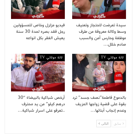
سيدة تعرضت لاحتجاز وتعنيف
فيديو مزلزل وخاص للمسؤولين
وسط وكالة معروفة من طرف
رجل فقد بصره لمدة 30 سنة
موظفة وحارس أمن والسبب
يعيش الفقر بكل انواعه
صادم خلال…
لالة مولاتي TV
لالة مولاتي TV
بالدموع فاطمة”نصف جسد” ترد
أرخص شباكية بالبيضاء “30
بقوة على قضية زواجها المزيف
درهم كيلو” من يد محترف
وعدم إنجاب أبنائها…
..تعرفو على اسرار شباكية…
سابق
التالى