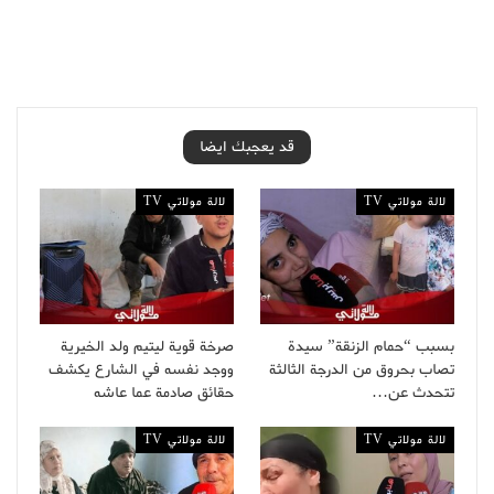
قد يعجبك ايضا
لالة مولاتي TV
لالة مولاتي TV
بسبب “حمام الزنقة” سيدة
صرخة قوية ليتيم ولد الخيرية
تصاب بحروق من الدرجة الثالثة
ووجد نفسه في الشارع يكشف
تتحدث عن…
حقائق صادمة عما عاشه
لالة مولاتي TV
لالة مولاتي TV