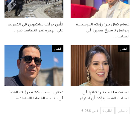
عصام كمال يبرز رؤيته الموسيقية
الأمن يوقف مشتبهين في التحريض
ويواصل ترسيخ حضوره في
على الهجرة غير النظامية نحو…
الساحة…
اخبار
اخبار
السعدية لديب تبرز ثباتها في
عدنان موحجة يكشف رؤيته الفنية
الساحة الفنية وتؤكد أن احترام…
في معالجة القضايا الاجتماعية…
سابق
التالى
1 من 6٬936