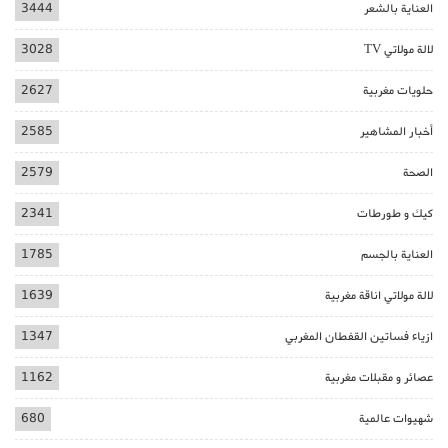
العناية بالشعر
3444
لالة مولاتي TV
3028
حلويات مغربية
2627
أخبار المشاهير
2585
الصحة
2579
كيك و طورطات
2341
العناية بالجسم
1785
لالة مولاتي اناقة مغربية
1639
ازياء فساتين القفطان المغربي
1347
عصائر و مقبلات مغربية
1162
شهيوات عالمية
680