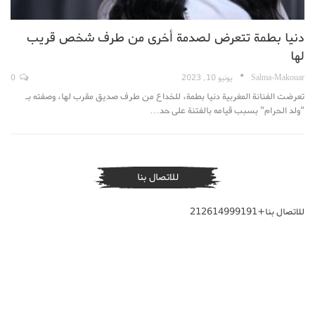
دنيا بطمة تتعرض لصدمة أخرى من طرف شخص قريب
لها
Salma-Makouar
يونيو 10, 2023
0
تعرضت الفنانة المغربية دنيا بطمة، للخداع من طرف صديق مقرب لها، وصفته بـ
"ولد الحرام" بسبب قيامه بالفتنة على حد…
للاتصال بنا
للاتصال بنا+212614999191