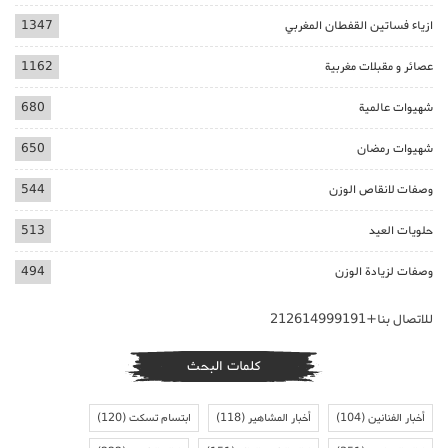
ازياء فساتين القفطان المغربي
1347
عصائر و مقبلات مغربية
1162
شهيوات عالمية
680
شهيوات رمضان
650
وصفات لانقاص الوزن
544
حلويات العيد
513
وصفات لزيادة الوزن
494
للاتصال بنا+212614999191
كلمات البحث
أخبار الفنانين
(104)
أخبار المشاهير
(118)
ابتسام تسكت
(120)