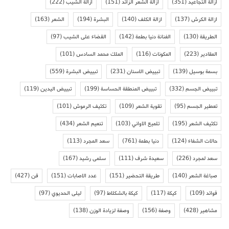
ازالة التجاعيد
(351)
ازالة الشعر الزائد
(151)
ازالة الشيب
(222)
ازالة الكرش
(137)
ازالة الكلف
(140)
البشرة
(194)
الشعر
(163)
الطريقة
(130)
الفنانة دنيا بطمة
(142)
القضاء على الشيب
(97)
المقادير
(223)
المكونات
(116)
الملك محمد السادس
(101)
بسمة بوسيل
(139)
تبييض الاسنان
(231)
تبييض البشرة
(559)
تبييض الجسم
(332)
تبييض المنطقة الحساسة
(199)
تبييض اليدين
(119)
تعطير الجسم
(95)
تقوية الشعر
(109)
تكثيف الرموش
(101)
تكثيف الشعر
(195)
تلميع الاواني
(103)
تنعيم الشعر
(434)
حالات الشفاء
(124)
دنيا بطمة
(761)
سعد المجرد
(113)
سعد لمجرد
(226)
سعيدة شرف
(111)
سلمى رشيد
(167)
صباغة الشعر
(140)
طريقة التحضير
(151)
عدد الاصابات
(151)
فن
(427)
فوائد
(109)
كيكة
(117)
كيكة بالشكلاط
(97)
ليلى الحديوي
(97)
مشاهير
(428)
وصفة
(156)
وصفة لزيادة الوزن
(138)