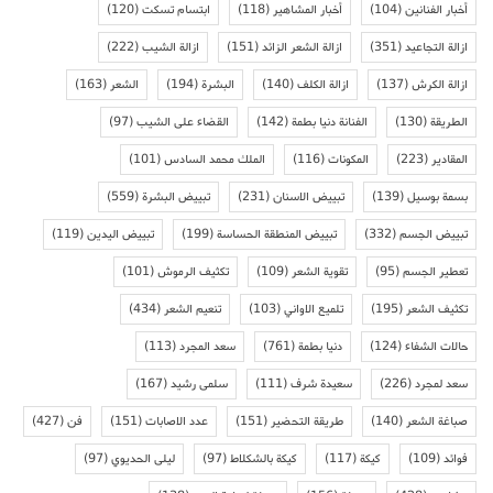
أخبار الفنانين
(104)
أخبار المشاهير
(118)
ابتسام تسكت
(120)
ازالة التجاعيد
(351)
ازالة الشعر الزائد
(151)
ازالة الشيب
(222)
ازالة الكرش
(137)
ازالة الكلف
(140)
البشرة
(194)
الشعر
(163)
الطريقة
(130)
الفنانة دنيا بطمة
(142)
القضاء على الشيب
(97)
المقادير
(223)
المكونات
(116)
الملك محمد السادس
(101)
بسمة بوسيل
(139)
تبييض الاسنان
(231)
تبييض البشرة
(559)
تبييض الجسم
(332)
تبييض المنطقة الحساسة
(199)
تبييض اليدين
(119)
تعطير الجسم
(95)
تقوية الشعر
(109)
تكثيف الرموش
(101)
تكثيف الشعر
(195)
تلميع الاواني
(103)
تنعيم الشعر
(434)
حالات الشفاء
(124)
دنيا بطمة
(761)
سعد المجرد
(113)
سعد لمجرد
(226)
سعيدة شرف
(111)
سلمى رشيد
(167)
صباغة الشعر
(140)
طريقة التحضير
(151)
عدد الاصابات
(151)
فن
(427)
فوائد
(109)
كيكة
(117)
كيكة بالشكلاط
(97)
ليلى الحديوي
(97)